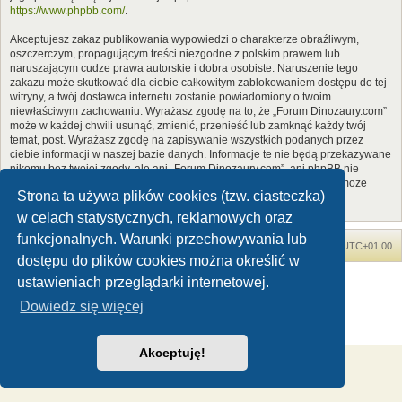
https://www.phpbb.com/
.
Akceptujesz zakaz publikowania wypowiedzi o charakterze obraźliwym,
oszczerczym, propagującym treści niezgodne z polskim prawem lub
naruszającym cudze prawa autorskie i dobra osobiste. Naruszenie tego
zakazu może skutkować dla ciebie całkowitym zablokowaniem dostępu do tej
witryny, a twój dostawca internetu zostanie powiadomiony o twoim
niewłaściwym zachowaniu. Wyrażasz zgodę na to, że „Forum Dinozaury.com”
może w każdej chwili usunąć, zmienić, przenieść lub zamknąć każdy twój
temat, post. Wyrażasz zgodę na zapisywanie wszystkich podanych przez
ciebie informacji w naszej bazie danych. Informacje te nie będą przekazywane
nikomu bez twojej zgody, ale ani „Forum Dinozaury.com”, ani phpBB nie
ponosi odpowiedzialności za włamania do witryny, podczas których może
Strona ta używa plików cookies (tzw. ciasteczka)
dojść do kradzieży danych.
w celach statystycznych, reklamowych oraz
funkcjonalnych. Warunki przechowywania lub
Forum Dinozaury.com
Strona główna
Strefa czasowa
UTC+01:00
dostępu do plików cookies można określić w
Dinozaury.com
© 2006-2020
ustawieniach przeglądarki internetowej.
Technologię dostarcza
phpBB
® Forum Software © phpBB Limited
Dowiedz się więcej
Polski pakiet językowy dostarcza
phpBB.pl
Zasady ochrony danych osobowych
|
Regulamin
Akceptuję!