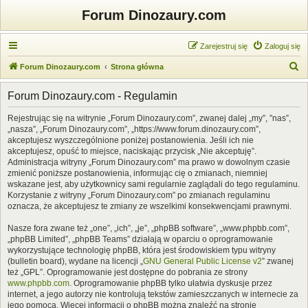
Forum Dinozaury.com
Zarejestruj się
Zaloguj się
S
Forum Dinozaury.com
Strona główna
z
Forum Dinozaury.com - Regulamin
u
k
Rejestrując się na witrynie „Forum Dinozaury.com”, zwanej dalej „my”, ”nas”,
„nasza”, „Forum Dinozaury.com”, „https://www.forum.dinozaury.com”,
a
akceptujesz wyszczególnione poniżej postanowienia. Jeśli ich nie
j
akceptujesz, opuść to miejsce, naciskając przycisk „Nie akceptuję”.
Administracja witryny „Forum Dinozaury.com” ma prawo w dowolnym czasie
zmienić poniższe postanowienia, informując cię o zmianach, niemniej
wskazane jest, aby użytkownicy sami regularnie zaglądali do tego regulaminu.
Korzystanie z witryny „Forum Dinozaury.com” po zmianach regulaminu
oznacza, że akceptujesz te zmiany ze wszelkimi konsekwencjami prawnymi.
Nasze fora zwane też „one”, „ich”, „je”, „phpBB software”, „www.phpbb.com”,
„phpBB Limited”, „phpBB Teams” działają w oparciu o oprogramowanie
wykorzystujące technologię phpBB, która jest środowiskiem typu witryny
(bulletin board), wydane na licencji „
GNU General Public License v2
” zwanej
też „GPL”. Oprogramowanie jest dostępne do pobrania ze strony
www.phpbb.com
. Oprogramowanie phpBB tylko ułatwia dyskusje przez
internet, a jego autorzy nie kontrolują tekstów zamieszczanych w internecie za
jego pomocą. Więcej informacji o phpBB można znaleźć na stronie