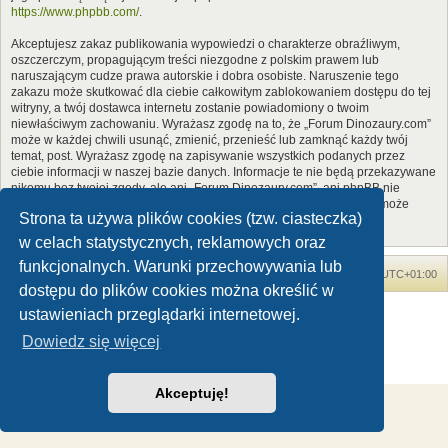
https://www.phpbb.com/
.
Akceptujesz zakaz publikowania wypowiedzi o charakterze obraźliwym,
oszczerczym, propagującym treści niezgodne z polskim prawem lub
naruszającym cudze prawa autorskie i dobra osobiste. Naruszenie tego
zakazu może skutkować dla ciebie całkowitym zablokowaniem dostępu do tej
witryny, a twój dostawca internetu zostanie powiadomiony o twoim
niewłaściwym zachowaniu. Wyrażasz zgodę na to, że „Forum Dinozaury.com”
może w każdej chwili usunąć, zmienić, przenieść lub zamknąć każdy twój
temat, post. Wyrażasz zgodę na zapisywanie wszystkich podanych przez
ciebie informacji w naszej bazie danych. Informacje te nie będą przekazywane
nikomu bez twojej zgody, ale ani „Forum Dinozaury.com”, ani phpBB nie
ponosi odpowiedzialności za włamania do witryny, podczas których może
Strona ta używa plików cookies (tzw. ciasteczka)
dojść do kradzieży danych.
w celach statystycznych, reklamowych oraz
funkcjonalnych. Warunki przechowywania lub
Forum Dinozaury.com
Strona główna
Strefa czasowa
UTC+01:00
dostępu do plików cookies można określić w
Dinozaury.com
© 2006-2020
ustawieniach przeglądarki internetowej.
Technologię dostarcza
phpBB
® Forum Software © phpBB Limited
Dowiedz się więcej
Polski pakiet językowy dostarcza
phpBB.pl
Zasady ochrony danych osobowych
|
Regulamin
Akceptuję!