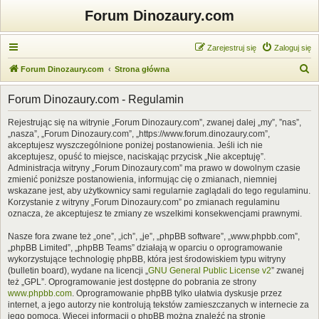
Forum Dinozaury.com
Zarejestruj się
Zaloguj się
S
Forum Dinozaury.com
Strona główna
z
Forum Dinozaury.com - Regulamin
u
k
Rejestrując się na witrynie „Forum Dinozaury.com”, zwanej dalej „my”, ”nas”,
„nasza”, „Forum Dinozaury.com”, „https://www.forum.dinozaury.com”,
a
akceptujesz wyszczególnione poniżej postanowienia. Jeśli ich nie
j
akceptujesz, opuść to miejsce, naciskając przycisk „Nie akceptuję”.
Administracja witryny „Forum Dinozaury.com” ma prawo w dowolnym czasie
zmienić poniższe postanowienia, informując cię o zmianach, niemniej
wskazane jest, aby użytkownicy sami regularnie zaglądali do tego regulaminu.
Korzystanie z witryny „Forum Dinozaury.com” po zmianach regulaminu
oznacza, że akceptujesz te zmiany ze wszelkimi konsekwencjami prawnymi.
Nasze fora zwane też „one”, „ich”, „je”, „phpBB software”, „www.phpbb.com”,
„phpBB Limited”, „phpBB Teams” działają w oparciu o oprogramowanie
wykorzystujące technologię phpBB, która jest środowiskiem typu witryny
(bulletin board), wydane na licencji „
GNU General Public License v2
” zwanej
też „GPL”. Oprogramowanie jest dostępne do pobrania ze strony
www.phpbb.com
. Oprogramowanie phpBB tylko ułatwia dyskusje przez
internet, a jego autorzy nie kontrolują tekstów zamieszczanych w internecie za
jego pomocą. Więcej informacji o phpBB można znaleźć na stronie