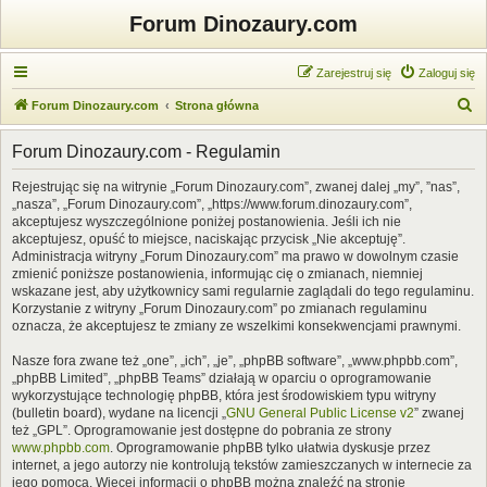
Forum Dinozaury.com
Zarejestruj się
Zaloguj się
S
Forum Dinozaury.com
Strona główna
z
Forum Dinozaury.com - Regulamin
u
k
Rejestrując się na witrynie „Forum Dinozaury.com”, zwanej dalej „my”, ”nas”,
„nasza”, „Forum Dinozaury.com”, „https://www.forum.dinozaury.com”,
a
akceptujesz wyszczególnione poniżej postanowienia. Jeśli ich nie
j
akceptujesz, opuść to miejsce, naciskając przycisk „Nie akceptuję”.
Administracja witryny „Forum Dinozaury.com” ma prawo w dowolnym czasie
zmienić poniższe postanowienia, informując cię o zmianach, niemniej
wskazane jest, aby użytkownicy sami regularnie zaglądali do tego regulaminu.
Korzystanie z witryny „Forum Dinozaury.com” po zmianach regulaminu
oznacza, że akceptujesz te zmiany ze wszelkimi konsekwencjami prawnymi.
Nasze fora zwane też „one”, „ich”, „je”, „phpBB software”, „www.phpbb.com”,
„phpBB Limited”, „phpBB Teams” działają w oparciu o oprogramowanie
wykorzystujące technologię phpBB, która jest środowiskiem typu witryny
(bulletin board), wydane na licencji „
GNU General Public License v2
” zwanej
też „GPL”. Oprogramowanie jest dostępne do pobrania ze strony
www.phpbb.com
. Oprogramowanie phpBB tylko ułatwia dyskusje przez
internet, a jego autorzy nie kontrolują tekstów zamieszczanych w internecie za
jego pomocą. Więcej informacji o phpBB można znaleźć na stronie