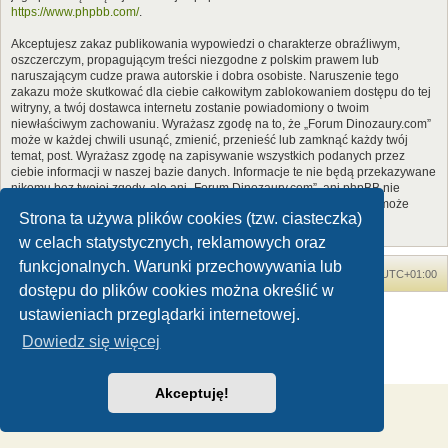
https://www.phpbb.com/
.
Akceptujesz zakaz publikowania wypowiedzi o charakterze obraźliwym,
oszczerczym, propagującym treści niezgodne z polskim prawem lub
naruszającym cudze prawa autorskie i dobra osobiste. Naruszenie tego
zakazu może skutkować dla ciebie całkowitym zablokowaniem dostępu do tej
witryny, a twój dostawca internetu zostanie powiadomiony o twoim
niewłaściwym zachowaniu. Wyrażasz zgodę na to, że „Forum Dinozaury.com”
może w każdej chwili usunąć, zmienić, przenieść lub zamknąć każdy twój
temat, post. Wyrażasz zgodę na zapisywanie wszystkich podanych przez
ciebie informacji w naszej bazie danych. Informacje te nie będą przekazywane
nikomu bez twojej zgody, ale ani „Forum Dinozaury.com”, ani phpBB nie
ponosi odpowiedzialności za włamania do witryny, podczas których może
Strona ta używa plików cookies (tzw. ciasteczka)
dojść do kradzieży danych.
w celach statystycznych, reklamowych oraz
funkcjonalnych. Warunki przechowywania lub
Forum Dinozaury.com
Strona główna
Strefa czasowa
UTC+01:00
dostępu do plików cookies można określić w
Dinozaury.com
© 2006-2020
ustawieniach przeglądarki internetowej.
Technologię dostarcza
phpBB
® Forum Software © phpBB Limited
Dowiedz się więcej
Polski pakiet językowy dostarcza
phpBB.pl
Zasady ochrony danych osobowych
|
Regulamin
Akceptuję!