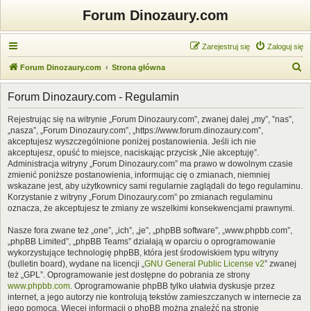
Forum Dinozaury.com
Zarejestruj się
Zaloguj się
S
Forum Dinozaury.com
Strona główna
z
Forum Dinozaury.com - Regulamin
u
k
Rejestrując się na witrynie „Forum Dinozaury.com”, zwanej dalej „my”, ”nas”,
„nasza”, „Forum Dinozaury.com”, „https://www.forum.dinozaury.com”,
a
akceptujesz wyszczególnione poniżej postanowienia. Jeśli ich nie
j
akceptujesz, opuść to miejsce, naciskając przycisk „Nie akceptuję”.
Administracja witryny „Forum Dinozaury.com” ma prawo w dowolnym czasie
zmienić poniższe postanowienia, informując cię o zmianach, niemniej
wskazane jest, aby użytkownicy sami regularnie zaglądali do tego regulaminu.
Korzystanie z witryny „Forum Dinozaury.com” po zmianach regulaminu
oznacza, że akceptujesz te zmiany ze wszelkimi konsekwencjami prawnymi.
Nasze fora zwane też „one”, „ich”, „je”, „phpBB software”, „www.phpbb.com”,
„phpBB Limited”, „phpBB Teams” działają w oparciu o oprogramowanie
wykorzystujące technologię phpBB, która jest środowiskiem typu witryny
(bulletin board), wydane na licencji „
GNU General Public License v2
” zwanej
też „GPL”. Oprogramowanie jest dostępne do pobrania ze strony
www.phpbb.com
. Oprogramowanie phpBB tylko ułatwia dyskusje przez
internet, a jego autorzy nie kontrolują tekstów zamieszczanych w internecie za
jego pomocą. Więcej informacji o phpBB można znaleźć na stronie