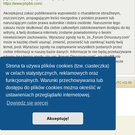
https://www.phpbb.com/
.
Akceptujesz zakaz publikowania wypowiedzi o charakterze obraźliwym,
oszczerczym, propagującym treści niezgodne z polskim prawem lub
naruszającym cudze prawa autorskie i dobra osobiste. Naruszenie tego
zakazu może skutkować dla ciebie całkowitym zablokowaniem dostępu do tej
witryny, a twój dostawca internetu zostanie powiadomiony o twoim
niewłaściwym zachowaniu. Wyrażasz zgodę na to, że „Forum Dinozaury.com”
może w każdej chwili usunąć, zmienić, przenieść lub zamknąć każdy twój
temat, post. Wyrażasz zgodę na zapisywanie wszystkich podanych przez
ciebie informacji w naszej bazie danych. Informacje te nie będą przekazywane
nikomu bez twojej zgody, ale ani „Forum Dinozaury.com”, ani phpBB nie
ponosi odpowiedzialności za włamania do witryny, podczas których może
Strona ta używa plików cookies (tzw. ciasteczka)
dojść do kradzieży danych.
w celach statystycznych, reklamowych oraz
funkcjonalnych. Warunki przechowywania lub
Forum Dinozaury.com
Strona główna
Strefa czasowa
UTC+01:00
dostępu do plików cookies można określić w
Dinozaury.com
© 2006-2020
ustawieniach przeglądarki internetowej.
Technologię dostarcza
phpBB
® Forum Software © phpBB Limited
Dowiedz się więcej
Polski pakiet językowy dostarcza
phpBB.pl
Zasady ochrony danych osobowych
|
Regulamin
Akceptuję!