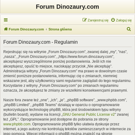
Forum Dinozaury.com
Zarejestruj się
Zaloguj się
S
Forum Dinozaury.com
Strona główna
z
Forum Dinozaury.com - Regulamin
u
k
Rejestrując się na witrynie „Forum Dinozaury.com”, zwanej dalej „my”, ”nas”,
„nasza”, „Forum Dinozaury.com”, „https://www.forum.dinozaury.com”,
a
akceptujesz wyszczególnione poniżej postanowienia. Jeśli ich nie
j
akceptujesz, opuść to miejsce, naciskając przycisk „Nie akceptuję”.
Administracja witryny „Forum Dinozaury.com” ma prawo w dowolnym czasie
zmienić poniższe postanowienia, informując cię o zmianach, niemniej
wskazane jest, aby użytkownicy sami regularnie zaglądali do tego regulaminu.
Korzystanie z witryny „Forum Dinozaury.com” po zmianach regulaminu
oznacza, że akceptujesz te zmiany ze wszelkimi konsekwencjami prawnymi.
Nasze fora zwane też „one”, „ich”, „je”, „phpBB software”, „www.phpbb.com”,
„phpBB Limited”, „phpBB Teams” działają w oparciu o oprogramowanie
wykorzystujące technologię phpBB, która jest środowiskiem typu witryny
(bulletin board), wydane na licencji „
GNU General Public License v2
” zwanej
też „GPL”. Oprogramowanie jest dostępne do pobrania ze strony
www.phpbb.com
. Oprogramowanie phpBB tylko ułatwia dyskusje przez
internet, a jego autorzy nie kontrolują tekstów zamieszczanych w internecie za
jego pomocą. Więcej informacji o phpBB można znaleźć na stronie