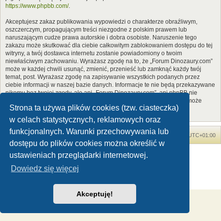
https://www.phpbb.com/
.
Akceptujesz zakaz publikowania wypowiedzi o charakterze obraźliwym,
oszczerczym, propagującym treści niezgodne z polskim prawem lub
naruszającym cudze prawa autorskie i dobra osobiste. Naruszenie tego
zakazu może skutkować dla ciebie całkowitym zablokowaniem dostępu do tej
witryny, a twój dostawca internetu zostanie powiadomiony o twoim
niewłaściwym zachowaniu. Wyrażasz zgodę na to, że „Forum Dinozaury.com”
może w każdej chwili usunąć, zmienić, przenieść lub zamknąć każdy twój
temat, post. Wyrażasz zgodę na zapisywanie wszystkich podanych przez
ciebie informacji w naszej bazie danych. Informacje te nie będą przekazywane
nikomu bez twojej zgody, ale ani „Forum Dinozaury.com”, ani phpBB nie
ponosi odpowiedzialności za włamania do witryny, podczas których może
Strona ta używa plików cookies (tzw. ciasteczka)
dojść do kradzieży danych.
w celach statystycznych, reklamowych oraz
funkcjonalnych. Warunki przechowywania lub
Forum Dinozaury.com
Strona główna
Strefa czasowa
UTC+01:00
dostępu do plików cookies można określić w
Dinozaury.com
© 2006-2020
ustawieniach przeglądarki internetowej.
Technologię dostarcza
phpBB
® Forum Software © phpBB Limited
Dowiedz się więcej
Polski pakiet językowy dostarcza
phpBB.pl
Zasady ochrony danych osobowych
|
Regulamin
Akceptuję!