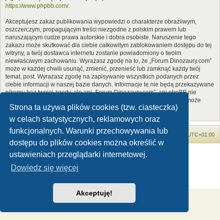
https://www.phpbb.com/
.
Akceptujesz zakaz publikowania wypowiedzi o charakterze obraźliwym,
oszczerczym, propagującym treści niezgodne z polskim prawem lub
naruszającym cudze prawa autorskie i dobra osobiste. Naruszenie tego
zakazu może skutkować dla ciebie całkowitym zablokowaniem dostępu do tej
witryny, a twój dostawca internetu zostanie powiadomiony o twoim
niewłaściwym zachowaniu. Wyrażasz zgodę na to, że „Forum Dinozaury.com”
może w każdej chwili usunąć, zmienić, przenieść lub zamknąć każdy twój
temat, post. Wyrażasz zgodę na zapisywanie wszystkich podanych przez
ciebie informacji w naszej bazie danych. Informacje te nie będą przekazywane
nikomu bez twojej zgody, ale ani „Forum Dinozaury.com”, ani phpBB nie
ponosi odpowiedzialności za włamania do witryny, podczas których może
Strona ta używa plików cookies (tzw. ciasteczka)
dojść do kradzieży danych.
w celach statystycznych, reklamowych oraz
funkcjonalnych. Warunki przechowywania lub
Forum Dinozaury.com
Strona główna
Strefa czasowa
UTC+01:00
dostępu do plików cookies można określić w
Dinozaury.com
© 2006-2020
ustawieniach przeglądarki internetowej.
Technologię dostarcza
phpBB
® Forum Software © phpBB Limited
Dowiedz się więcej
Polski pakiet językowy dostarcza
phpBB.pl
Zasady ochrony danych osobowych
|
Regulamin
Akceptuję!