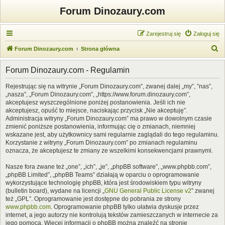
Forum Dinozaury.com
Zarejestruj się
Zaloguj się
S
Forum Dinozaury.com
Strona główna
z
Forum Dinozaury.com - Regulamin
u
k
Rejestrując się na witrynie „Forum Dinozaury.com”, zwanej dalej „my”, ”nas”,
„nasza”, „Forum Dinozaury.com”, „https://www.forum.dinozaury.com”,
a
akceptujesz wyszczególnione poniżej postanowienia. Jeśli ich nie
j
akceptujesz, opuść to miejsce, naciskając przycisk „Nie akceptuję”.
Administracja witryny „Forum Dinozaury.com” ma prawo w dowolnym czasie
zmienić poniższe postanowienia, informując cię o zmianach, niemniej
wskazane jest, aby użytkownicy sami regularnie zaglądali do tego regulaminu.
Korzystanie z witryny „Forum Dinozaury.com” po zmianach regulaminu
oznacza, że akceptujesz te zmiany ze wszelkimi konsekwencjami prawnymi.
Nasze fora zwane też „one”, „ich”, „je”, „phpBB software”, „www.phpbb.com”,
„phpBB Limited”, „phpBB Teams” działają w oparciu o oprogramowanie
wykorzystujące technologię phpBB, która jest środowiskiem typu witryny
(bulletin board), wydane na licencji „
GNU General Public License v2
” zwanej
też „GPL”. Oprogramowanie jest dostępne do pobrania ze strony
www.phpbb.com
. Oprogramowanie phpBB tylko ułatwia dyskusje przez
internet, a jego autorzy nie kontrolują tekstów zamieszczanych w internecie za
jego pomocą. Więcej informacji o phpBB można znaleźć na stronie