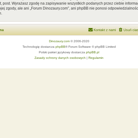
, post. Wyrażasz zgodę na zapisywanie wszystkich podanych przez ciebie informac
ej zgody, ale ani „Forum Dinozaury.com”, ani phpBB nie ponosi odpowiedzialnośc
h.
wna
Kontakt z nami
Usuń cias
Dinozaury.com
© 2006-2020
Technologię dostarcza
phpBB
® Forum Software © phpBB Limited
Polski pakiet językowy dostarcza
phpBB.pl
Zasady ochrony danych osobowych
|
Regulamin