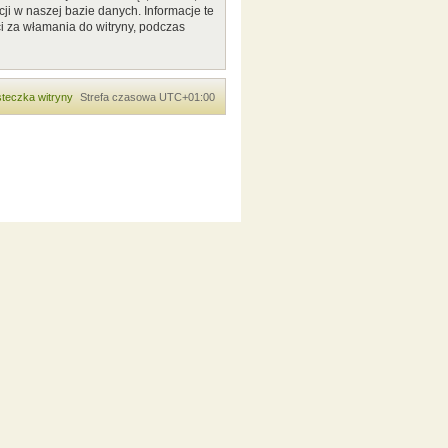
ji w naszej bazie danych. Informacje te
i za włamania do witryny, podczas
teczka witryny
Strefa czasowa
UTC+01:00