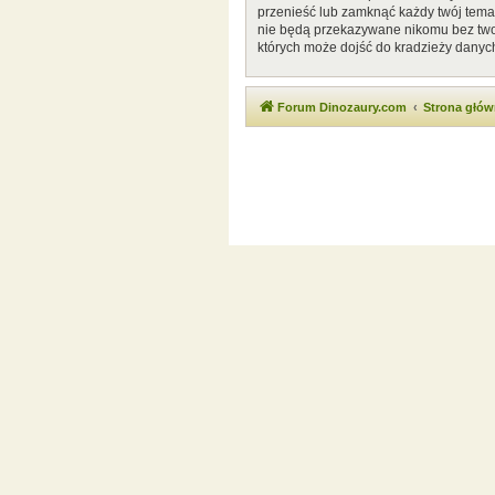
przenieść lub zamknąć każdy twój temat
nie będą przekazywane nikomu bez twoj
których może dojść do kradzieży danyc
Forum Dinozaury.com
Strona głó