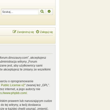
Szukaj
Wyszukiwanie zaawansowane
Zarejestruj się
Zaloguj się
w.forum.dinozaury.com”, akceptujesz
Administracja witryny „Forum
zane jest, aby użytkownicy sami
że akceptujesz te zmiany ze wszelkimi
 oparciu o oprogramowanie
Public License v2
” zwanej też „GPL”.
z internet, a jego autorzy nie
ps://www.phpbb.com/
.
polskim prawem lub naruszającym cudze
o tej witryny, a twój dostawca
że w każdej chwili usunąć, zmienić,