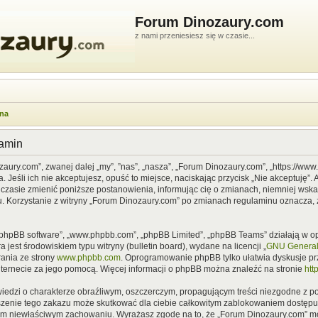
Forum Dinozaury.com
z nami przeniesiesz się w czasie...
wna
lamin
zaury.com”, zwanej dalej „my”, ”nas”, „nasza”, „Forum Dinozaury.com”, „https://ww
Jeśli ich nie akceptujesz, opuść to miejsce, naciskając przycisk „Nie akceptuję”. 
asie zmienić poniższe postanowienia, informując cię o zmianach, niemniej wska
u. Korzystanie z witryny „Forum Dinozaury.com” po zmianach regulaminu oznacza, 
”, „phpBB software”, „www.phpbb.com”, „phpBB Limited”, „phpBB Teams” działają w
 jest środowiskiem typu witryny (bulletin board), wydane na licencji „
GNU General 
ania ze strony
www.phpbb.com
. Oprogramowanie phpBB tylko ułatwia dyskusje prze
nternecie za jego pomocą. Więcej informacji o phpBB można znaleźć na stronie
htt
iedzi o charakterze obraźliwym, oszczerczym, propagującym treści niezgodne z 
szenie tego zakazu może skutkować dla ciebie całkowitym zablokowaniem dostępu d
im niewłaściwym zachowaniu. Wyrażasz zgodę na to, że „Forum Dinozaury.com” mo