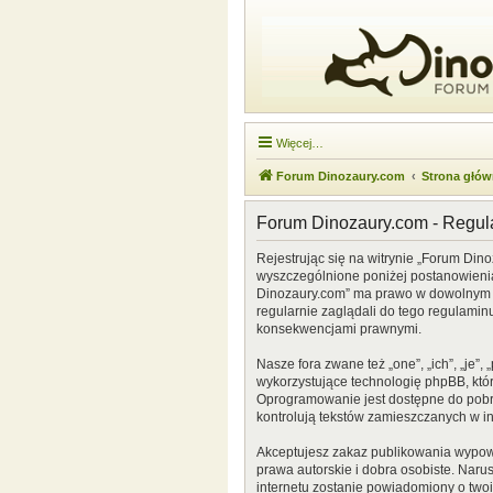
Więcej…
Forum Dinozaury.com
Strona głó
Forum Dinozaury.com - Regu
Rejestrując się na witrynie „Forum Dino
wyszczególnione poniżej postanowienia. 
Dinozaury.com” ma prawo w dowolnym cz
regularnie zaglądali do tego regulamin
konsekwencjami prawnymi.
Nasze fora zwane też „one”, „ich”, „je
wykorzystujące technologię phpBB, która
Oprogramowanie jest dostępne do pobr
kontrolują tekstów zamieszczanych w i
Akceptujesz zakaz publikowania wypow
prawa autorskie i dobra osobiste. Naru
internetu zostanie powiadomiony o two