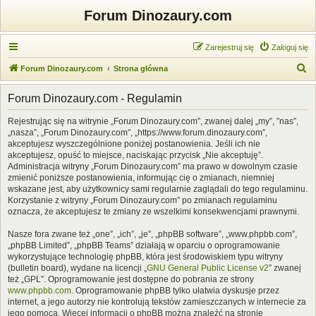
Forum Dinozaury.com
Zarejestruj się
Zaloguj się
S
Forum Dinozaury.com
Strona główna
z
Forum Dinozaury.com - Regulamin
u
k
Rejestrując się na witrynie „Forum Dinozaury.com”, zwanej dalej „my”, ”nas”,
„nasza”, „Forum Dinozaury.com”, „https://www.forum.dinozaury.com”,
a
akceptujesz wyszczególnione poniżej postanowienia. Jeśli ich nie
j
akceptujesz, opuść to miejsce, naciskając przycisk „Nie akceptuję”.
Administracja witryny „Forum Dinozaury.com” ma prawo w dowolnym czasie
zmienić poniższe postanowienia, informując cię o zmianach, niemniej
wskazane jest, aby użytkownicy sami regularnie zaglądali do tego regulaminu.
Korzystanie z witryny „Forum Dinozaury.com” po zmianach regulaminu
oznacza, że akceptujesz te zmiany ze wszelkimi konsekwencjami prawnymi.
Nasze fora zwane też „one”, „ich”, „je”, „phpBB software”, „www.phpbb.com”,
„phpBB Limited”, „phpBB Teams” działają w oparciu o oprogramowanie
wykorzystujące technologię phpBB, która jest środowiskiem typu witryny
(bulletin board), wydane na licencji „
GNU General Public License v2
” zwanej
też „GPL”. Oprogramowanie jest dostępne do pobrania ze strony
www.phpbb.com
. Oprogramowanie phpBB tylko ułatwia dyskusje przez
internet, a jego autorzy nie kontrolują tekstów zamieszczanych w internecie za
jego pomocą. Więcej informacji o phpBB można znaleźć na stronie