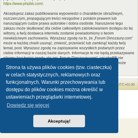
https://www.phpbb.com/
.
Akceptujesz zakaz publikowania wypowiedzi o charakterze obraźliwym,
oszczerczym, propagującym treści niezgodne z polskim prawem lub
naruszającym cudze prawa autorskie i dobra osobiste. Naruszenie tego
zakazu może skutkować dla ciebie całkowitym zablokowaniem dostępu do tej
witryny, a twój dostawca internetu zostanie powiadomiony o twoim
niewłaściwym zachowaniu. Wyrażasz zgodę na to, że „Forum Dinozaury.com”
może w każdej chwili usunąć, zmienić, przenieść lub zamknąć każdy twój
temat, post. Wyrażasz zgodę na zapisywanie wszystkich podanych przez
ciebie informacji w naszej bazie danych. Informacje te nie będą przekazywane
nikomu bez twojej zgody, ale ani „Forum Dinozaury.com”, ani phpBB nie
ponosi odpowiedzialności za włamania do witryny, podczas których może
Strona ta używa plików cookies (tzw. ciasteczka)
dojść do kradzieży danych.
w celach statystycznych, reklamowych oraz
funkcjonalnych. Warunki przechowywania lub
Forum Dinozaury.com
Strona główna
Strefa czasowa
UTC+01:00
dostępu do plików cookies można określić w
Dinozaury.com
© 2006-2020
ustawieniach przeglądarki internetowej.
Technologię dostarcza
phpBB
® Forum Software © phpBB Limited
Dowiedz się więcej
Polski pakiet językowy dostarcza
phpBB.pl
Zasady ochrony danych osobowych
|
Regulamin
Akceptuję!