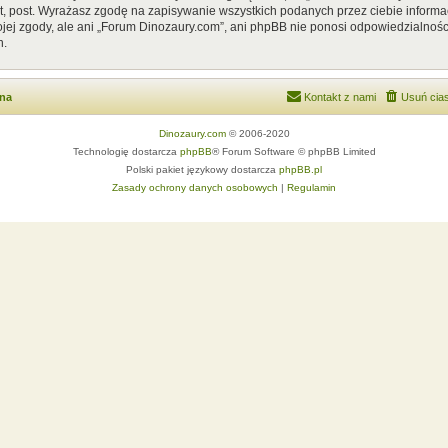
, post. Wyrażasz zgodę na zapisywanie wszystkich podanych przez ciebie informac
ej zgody, ale ani „Forum Dinozaury.com”, ani phpBB nie ponosi odpowiedzialnośc
h.
wna
Kontakt z nami
Usuń cias
Dinozaury.com
© 2006-2020
Technologię dostarcza
phpBB
® Forum Software © phpBB Limited
Polski pakiet językowy dostarcza
phpBB.pl
Zasady ochrony danych osobowych
|
Regulamin