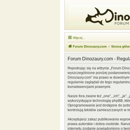
Więcej…
Forum Dinozaury.com
Strona głó
Forum Dinozaury.com - Regu
Rejestrując się na witrynie „Forum Dino
wyszczególnione poniżej postanowienia. 
Dinozaury.com” ma prawo w dowolnym cz
regularnie zaglądali do tego regulamin
konsekwencjami prawnymi.
Nasze fora zwane też „one”, „ich”, „je
wykorzystujące technologię phpBB, która
Oprogramowanie jest dostępne do pobr
kontrolują tekstów zamieszczanych w i
Akceptujesz zakaz publikowania wypow
prawa autorskie i dobra osobiste. Naru
internetu zostanie powiadomiony o two