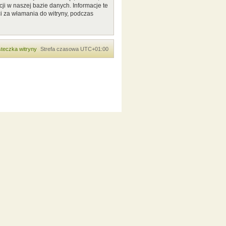
ji w naszej bazie danych. Informacje te
i za włamania do witryny, podczas
teczka witryny
Strefa czasowa
UTC+01:00