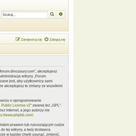
Szukaj
Wyszukiwanie zaawansowane
Zarejestruj się
Zaloguj się
w.forum.dinozaury.com”, akceptujesz
Administracja witryny „Forum
zane jest, aby użytkownicy sami
że akceptujesz te zmiany ze wszelkimi
 oparciu o oprogramowanie
Public License v2
” zwanej też „GPL”.
z internet, a jego autorzy nie
ps://www.phpbb.com/
.
polskim prawem lub naruszającym cudze
o tej witryny, a twój dostawca
że w każdej chwili usunąć, zmienić,