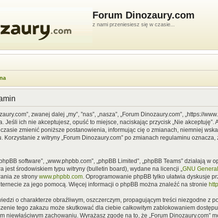
Forum Dinozaury.com
z nami przeniesiesz się w czasie...
wna
lamin
zaury.com”, zwanej dalej „my”, ”nas”, „nasza”, „Forum Dinozaury.com”, „https://ww
Jeśli ich nie akceptujesz, opuść to miejsce, naciskając przycisk „Nie akceptuję”. 
asie zmienić poniższe postanowienia, informując cię o zmianach, niemniej wska
u. Korzystanie z witryny „Forum Dinozaury.com” po zmianach regulaminu oznacza, 
”, „phpBB software”, „www.phpbb.com”, „phpBB Limited”, „phpBB Teams” działają w
 jest środowiskiem typu witryny (bulletin board), wydane na licencji „
GNU General 
ania ze strony
www.phpbb.com
. Oprogramowanie phpBB tylko ułatwia dyskusje prze
nternecie za jego pomocą. Więcej informacji o phpBB można znaleźć na stronie
htt
iedzi o charakterze obraźliwym, oszczerczym, propagującym treści niezgodne z 
szenie tego zakazu może skutkować dla ciebie całkowitym zablokowaniem dostępu d
im niewłaściwym zachowaniu. Wyrażasz zgodę na to, że „Forum Dinozaury.com” mo