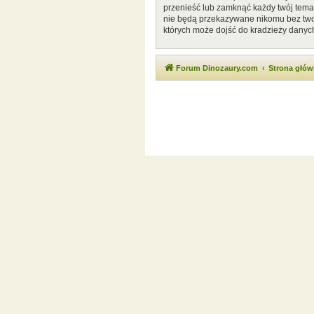
przenieść lub zamknąć każdy twój temat
nie będą przekazywane nikomu bez twoj
których może dojść do kradzieży danyc
Forum Dinozaury.com
Strona głó