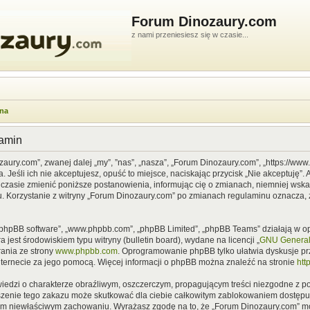
Forum Dinozaury.com
z nami przeniesiesz się w czasie...
wna
lamin
zaury.com”, zwanej dalej „my”, ”nas”, „nasza”, „Forum Dinozaury.com”, „https://ww
Jeśli ich nie akceptujesz, opuść to miejsce, naciskając przycisk „Nie akceptuję”. 
asie zmienić poniższe postanowienia, informując cię o zmianach, niemniej wska
u. Korzystanie z witryny „Forum Dinozaury.com” po zmianach regulaminu oznacza, 
”, „phpBB software”, „www.phpbb.com”, „phpBB Limited”, „phpBB Teams” działają w
 jest środowiskiem typu witryny (bulletin board), wydane na licencji „
GNU General 
ania ze strony
www.phpbb.com
. Oprogramowanie phpBB tylko ułatwia dyskusje prze
nternecie za jego pomocą. Więcej informacji o phpBB można znaleźć na stronie
htt
iedzi o charakterze obraźliwym, oszczerczym, propagującym treści niezgodne z 
szenie tego zakazu może skutkować dla ciebie całkowitym zablokowaniem dostępu d
im niewłaściwym zachowaniu. Wyrażasz zgodę na to, że „Forum Dinozaury.com” mo