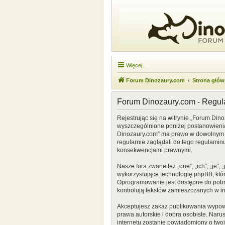
Więcej…
Forum Dinozaury.com
Strona głó
Forum Dinozaury.com - Regu
Rejestrując się na witrynie „Forum Dino
wyszczególnione poniżej postanowienia. 
Dinozaury.com” ma prawo w dowolnym cz
regularnie zaglądali do tego regulamin
konsekwencjami prawnymi.
Nasze fora zwane też „one”, „ich”, „je
wykorzystujące technologię phpBB, która
Oprogramowanie jest dostępne do pobr
kontrolują tekstów zamieszczanych w i
Akceptujesz zakaz publikowania wypow
prawa autorskie i dobra osobiste. Naru
internetu zostanie powiadomiony o two