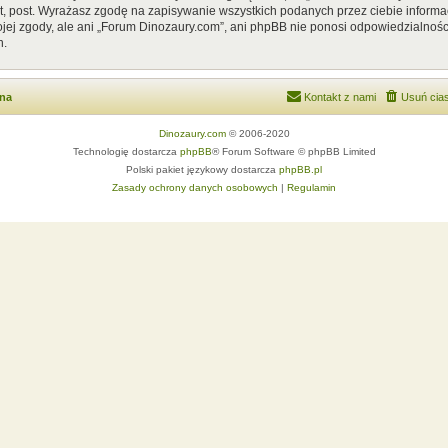
, post. Wyrażasz zgodę na zapisywanie wszystkich podanych przez ciebie informac
ej zgody, ale ani „Forum Dinozaury.com”, ani phpBB nie ponosi odpowiedzialnośc
h.
wna
Kontakt z nami
Usuń cias
Dinozaury.com
© 2006-2020
Technologię dostarcza
phpBB
® Forum Software © phpBB Limited
Polski pakiet językowy dostarcza
phpBB.pl
Zasady ochrony danych osobowych
|
Regulamin