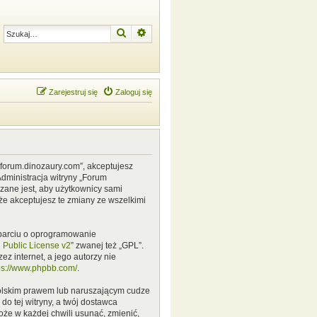
Szukaj
Wyszukiwanie zaawansowane
Zarejestruj się
Zaloguj się
w.forum.dinozaury.com”, akceptujesz
Administracja witryny „Forum
zane jest, aby użytkownicy sami
że akceptujesz te zmiany ze wszelkimi
 oparciu o oprogramowanie
Public License v2
” zwanej też „GPL”.
z internet, a jego autorzy nie
ps://www.phpbb.com/
.
polskim prawem lub naruszającym cudze
o tej witryny, a twój dostawca
że w każdej chwili usunąć, zmienić,