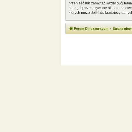
przenieść lub zamknąć każdy twój temat
nie będą przekazywane nikomu bez twoj
których może dojść do kradzieży danyc
Forum Dinozaury.com
Strona głó