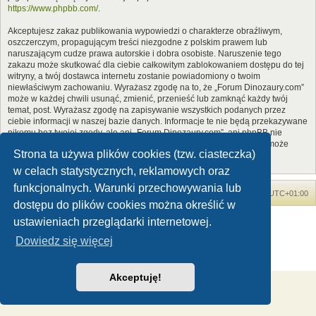
https://www.phpbb.com/
.
Akceptujesz zakaz publikowania wypowiedzi o charakterze obraźliwym,
oszczerczym, propagującym treści niezgodne z polskim prawem lub
naruszającym cudze prawa autorskie i dobra osobiste. Naruszenie tego
zakazu może skutkować dla ciebie całkowitym zablokowaniem dostępu do tej
witryny, a twój dostawca internetu zostanie powiadomiony o twoim
niewłaściwym zachowaniu. Wyrażasz zgodę na to, że „Forum Dinozaury.com”
może w każdej chwili usunąć, zmienić, przenieść lub zamknąć każdy twój
temat, post. Wyrażasz zgodę na zapisywanie wszystkich podanych przez
ciebie informacji w naszej bazie danych. Informacje te nie będą przekazywane
nikomu bez twojej zgody, ale ani „Forum Dinozaury.com”, ani phpBB nie
ponosi odpowiedzialności za włamania do witryny, podczas których może
Strona ta używa plików cookies (tzw. ciasteczka)
dojść do kradzieży danych.
w celach statystycznych, reklamowych oraz
funkcjonalnych. Warunki przechowywania lub
Forum Dinozaury.com
Strona główna
Strefa czasowa
UTC+01:00
dostępu do plików cookies można określić w
Dinozaury.com
© 2006-2020
ustawieniach przeglądarki internetowej.
Technologię dostarcza
phpBB
® Forum Software © phpBB Limited
Dowiedz się więcej
Polski pakiet językowy dostarcza
phpBB.pl
Zasady ochrony danych osobowych
|
Regulamin
Akceptuję!