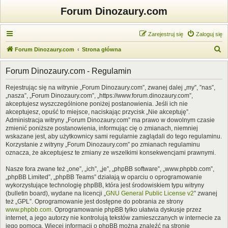
Forum Dinozaury.com
Zarejestruj się
Zaloguj się
S
Forum Dinozaury.com
Strona główna
z
Forum Dinozaury.com - Regulamin
u
k
Rejestrując się na witrynie „Forum Dinozaury.com”, zwanej dalej „my”, ”nas”,
„nasza”, „Forum Dinozaury.com”, „https://www.forum.dinozaury.com”,
a
akceptujesz wyszczególnione poniżej postanowienia. Jeśli ich nie
j
akceptujesz, opuść to miejsce, naciskając przycisk „Nie akceptuję”.
Administracja witryny „Forum Dinozaury.com” ma prawo w dowolnym czasie
zmienić poniższe postanowienia, informując cię o zmianach, niemniej
wskazane jest, aby użytkownicy sami regularnie zaglądali do tego regulaminu.
Korzystanie z witryny „Forum Dinozaury.com” po zmianach regulaminu
oznacza, że akceptujesz te zmiany ze wszelkimi konsekwencjami prawnymi.
Nasze fora zwane też „one”, „ich”, „je”, „phpBB software”, „www.phpbb.com”,
„phpBB Limited”, „phpBB Teams” działają w oparciu o oprogramowanie
wykorzystujące technologię phpBB, która jest środowiskiem typu witryny
(bulletin board), wydane na licencji „
GNU General Public License v2
” zwanej
też „GPL”. Oprogramowanie jest dostępne do pobrania ze strony
www.phpbb.com
. Oprogramowanie phpBB tylko ułatwia dyskusje przez
internet, a jego autorzy nie kontrolują tekstów zamieszczanych w internecie za
jego pomocą. Więcej informacji o phpBB można znaleźć na stronie