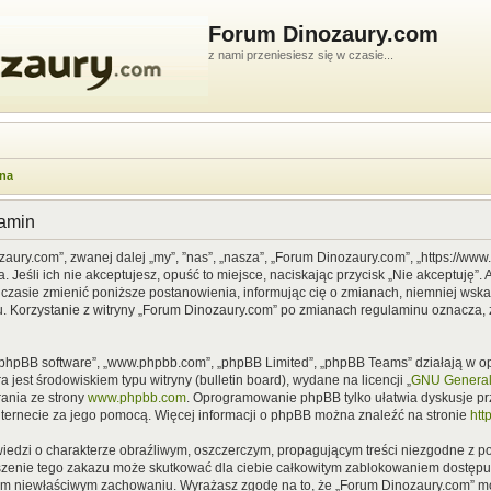
Forum Dinozaury.com
z nami przeniesiesz się w czasie...
wna
lamin
zaury.com”, zwanej dalej „my”, ”nas”, „nasza”, „Forum Dinozaury.com”, „https://ww
Jeśli ich nie akceptujesz, opuść to miejsce, naciskając przycisk „Nie akceptuję”. 
asie zmienić poniższe postanowienia, informując cię o zmianach, niemniej wska
u. Korzystanie z witryny „Forum Dinozaury.com” po zmianach regulaminu oznacza, 
”, „phpBB software”, „www.phpbb.com”, „phpBB Limited”, „phpBB Teams” działają w
 jest środowiskiem typu witryny (bulletin board), wydane na licencji „
GNU General 
ania ze strony
www.phpbb.com
. Oprogramowanie phpBB tylko ułatwia dyskusje prze
nternecie za jego pomocą. Więcej informacji o phpBB można znaleźć na stronie
htt
iedzi o charakterze obraźliwym, oszczerczym, propagującym treści niezgodne z 
szenie tego zakazu może skutkować dla ciebie całkowitym zablokowaniem dostępu d
im niewłaściwym zachowaniu. Wyrażasz zgodę na to, że „Forum Dinozaury.com” mo