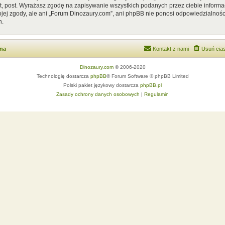
, post. Wyrażasz zgodę na zapisywanie wszystkich podanych przez ciebie informac
ej zgody, ale ani „Forum Dinozaury.com”, ani phpBB nie ponosi odpowiedzialnośc
h.
wna
Kontakt z nami
Usuń cias
Dinozaury.com
© 2006-2020
Technologię dostarcza
phpBB
® Forum Software © phpBB Limited
Polski pakiet językowy dostarcza
phpBB.pl
Zasady ochrony danych osobowych
|
Regulamin