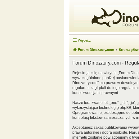
Więcej…
Forum Dinozaury.com
Strona głó
Forum Dinozaury.com - Regu
Rejestrując się na witrynie „Forum Dino
wyszczególnione poniżej postanowienia. 
Dinozaury.com” ma prawo w dowolnym cz
regularnie zaglądali do tego regulamin
konsekwencjami prawnymi.
Nasze fora zwane też „one”, „ich”, „je
wykorzystujące technologię phpBB, która
Oprogramowanie jest dostępne do pobr
kontrolują tekstów zamieszczanych w i
Akceptujesz zakaz publikowania wypow
prawa autorskie i dobra osobiste. Naru
internetu zostanie powiadomiony o two