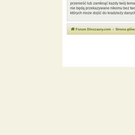
przenieść lub zamknąć każdy twój temat
nie będą przekazywane nikomu bez twoj
których może dojść do kradzieży danyc
Forum Dinozaury.com
Strona głó