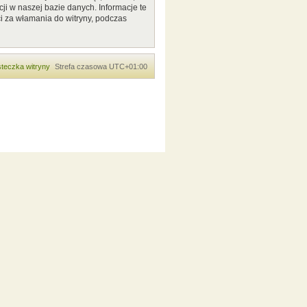
ji w naszej bazie danych. Informacje te
i za włamania do witryny, podczas
teczka witryny
Strefa czasowa
UTC+01:00