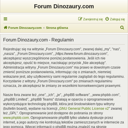
Forum Dinozaury.com
Zarejestruj się
Zaloguj się
S
Forum Dinozaury.com
Strona główna
z
Forum Dinozaury.com - Regulamin
u
k
Rejestrując się na witrynie „Forum Dinozaury.com”, zwanej dalej „my”, ”nas”,
„nasza”, „Forum Dinozaury.com”, „https://www.forum.dinozaury.com”,
a
akceptujesz wyszczególnione poniżej postanowienia. Jeśli ich nie
j
akceptujesz, opuść to miejsce, naciskając przycisk „Nie akceptuję”.
Administracja witryny „Forum Dinozaury.com” ma prawo w dowolnym czasie
zmienić poniższe postanowienia, informując cię o zmianach, niemniej
wskazane jest, aby użytkownicy sami regularnie zaglądali do tego regulaminu.
Korzystanie z witryny „Forum Dinozaury.com” po zmianach regulaminu
oznacza, że akceptujesz te zmiany ze wszelkimi konsekwencjami prawnymi.
Nasze fora zwane też „one”, „ich”, „je”, „phpBB software”, „www.phpbb.com”,
„phpBB Limited”, „phpBB Teams” działają w oparciu o oprogramowanie
wykorzystujące technologię phpBB, która jest środowiskiem typu witryny
(bulletin board), wydane na licencji „
GNU General Public License v2
” zwanej
też „GPL”. Oprogramowanie jest dostępne do pobrania ze strony
www.phpbb.com
. Oprogramowanie phpBB tylko ułatwia dyskusje przez
internet, a jego autorzy nie kontrolują tekstów zamieszczanych w internecie za
jego pomocą. Więcej informacji o phpBB można znaleźć na stronie