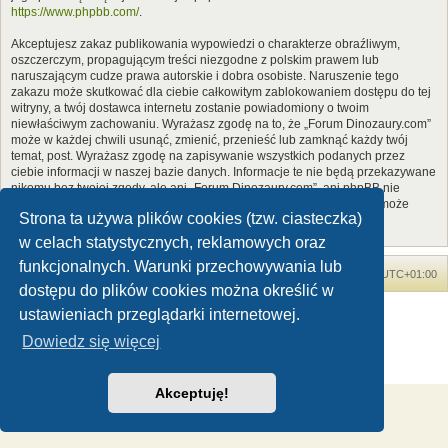
https://www.phpbb.com/
.
Akceptujesz zakaz publikowania wypowiedzi o charakterze obraźliwym,
oszczerczym, propagującym treści niezgodne z polskim prawem lub
naruszającym cudze prawa autorskie i dobra osobiste. Naruszenie tego
zakazu może skutkować dla ciebie całkowitym zablokowaniem dostępu do tej
witryny, a twój dostawca internetu zostanie powiadomiony o twoim
niewłaściwym zachowaniu. Wyrażasz zgodę na to, że „Forum Dinozaury.com”
może w każdej chwili usunąć, zmienić, przenieść lub zamknąć każdy twój
temat, post. Wyrażasz zgodę na zapisywanie wszystkich podanych przez
ciebie informacji w naszej bazie danych. Informacje te nie będą przekazywane
nikomu bez twojej zgody, ale ani „Forum Dinozaury.com”, ani phpBB nie
ponosi odpowiedzialności za włamania do witryny, podczas których może
Strona ta używa plików cookies (tzw. ciasteczka)
dojść do kradzieży danych.
w celach statystycznych, reklamowych oraz
funkcjonalnych. Warunki przechowywania lub
Forum Dinozaury.com
Strona główna
Strefa czasowa
UTC+01:00
dostępu do plików cookies można określić w
Dinozaury.com
© 2006-2020
ustawieniach przeglądarki internetowej.
Technologię dostarcza
phpBB
® Forum Software © phpBB Limited
Dowiedz się więcej
Polski pakiet językowy dostarcza
phpBB.pl
Zasady ochrony danych osobowych
|
Regulamin
Akceptuję!