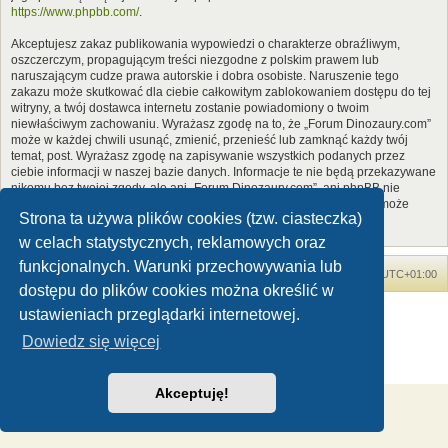
https://www.phpbb.com/
.
Akceptujesz zakaz publikowania wypowiedzi o charakterze obraźliwym,
oszczerczym, propagującym treści niezgodne z polskim prawem lub
naruszającym cudze prawa autorskie i dobra osobiste. Naruszenie tego
zakazu może skutkować dla ciebie całkowitym zablokowaniem dostępu do tej
witryny, a twój dostawca internetu zostanie powiadomiony o twoim
niewłaściwym zachowaniu. Wyrażasz zgodę na to, że „Forum Dinozaury.com”
może w każdej chwili usunąć, zmienić, przenieść lub zamknąć każdy twój
temat, post. Wyrażasz zgodę na zapisywanie wszystkich podanych przez
ciebie informacji w naszej bazie danych. Informacje te nie będą przekazywane
nikomu bez twojej zgody, ale ani „Forum Dinozaury.com”, ani phpBB nie
ponosi odpowiedzialności za włamania do witryny, podczas których może
Strona ta używa plików cookies (tzw. ciasteczka)
dojść do kradzieży danych.
w celach statystycznych, reklamowych oraz
funkcjonalnych. Warunki przechowywania lub
Forum Dinozaury.com
Strona główna
Strefa czasowa
UTC+01:00
dostępu do plików cookies można określić w
Dinozaury.com
© 2006-2020
ustawieniach przeglądarki internetowej.
Technologię dostarcza
phpBB
® Forum Software © phpBB Limited
Dowiedz się więcej
Polski pakiet językowy dostarcza
phpBB.pl
Zasady ochrony danych osobowych
|
Regulamin
Akceptuję!