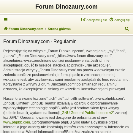
Forum Dinozaury.com
Zarejestruj się
Zaloguj się
S
Forum Dinozaury.com
Strona główna
z
Forum Dinozaury.com - Regulamin
u
k
Rejestrując się na witrynie „Forum Dinozaury.com”, zwanej dalej „my”, ”nas”,
„nasza”, „Forum Dinozaury.com”, „https://www.forum.dinozaury.com”,
a
akceptujesz wyszczególnione poniżej postanowienia. Jeśli ich nie
j
akceptujesz, opuść to miejsce, naciskając przycisk „Nie akceptuję”.
Administracja witryny „Forum Dinozaury.com” ma prawo w dowolnym czasie
zmienić poniższe postanowienia, informując cię o zmianach, niemniej
wskazane jest, aby użytkownicy sami regularnie zaglądali do tego regulaminu.
Korzystanie z witryny „Forum Dinozaury.com” po zmianach regulaminu
oznacza, że akceptujesz te zmiany ze wszelkimi konsekwencjami prawnymi.
Nasze fora zwane też „one”, „ich”, „je”, „phpBB software”, „www.phpbb.com”,
„phpBB Limited”, „phpBB Teams” działają w oparciu o oprogramowanie
wykorzystujące technologię phpBB, która jest środowiskiem typu witryny
(bulletin board), wydane na licencji „
GNU General Public License v2
” zwanej
też „GPL”. Oprogramowanie jest dostępne do pobrania ze strony
www.phpbb.com
. Oprogramowanie phpBB tylko ułatwia dyskusje przez
internet, a jego autorzy nie kontrolują tekstów zamieszczanych w internecie za
jego pomocą. Więcej informacji o phpBB można znaleźć na stronie