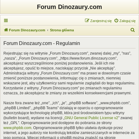
Forum Dinozaury.com
Zarejestruj się
Zaloguj się
S
Forum Dinozaury.com
Strona główna
z
Forum Dinozaury.com - Regulamin
u
k
Rejestrując się na witrynie „Forum Dinozaury.com”, zwanej dalej „my”, ”nas”,
„nasza”, „Forum Dinozaury.com”, „https://www.forum.dinozaury.com”,
a
akceptujesz wyszczególnione poniżej postanowienia. Jeśli ich nie
j
akceptujesz, opuść to miejsce, naciskając przycisk „Nie akceptuję”.
Administracja witryny „Forum Dinozaury.com” ma prawo w dowolnym czasie
zmienić poniższe postanowienia, informując cię o zmianach, niemniej
wskazane jest, aby użytkownicy sami regularnie zaglądali do tego regulaminu.
Korzystanie z witryny „Forum Dinozaury.com” po zmianach regulaminu
oznacza, że akceptujesz te zmiany ze wszelkimi konsekwencjami prawnymi.
Nasze fora zwane też „one”, „ich”, „je”, „phpBB software”, „www.phpbb.com”,
„phpBB Limited”, „phpBB Teams” działają w oparciu o oprogramowanie
wykorzystujące technologię phpBB, która jest środowiskiem typu witryny
(bulletin board), wydane na licencji „
GNU General Public License v2
” zwanej
też „GPL”. Oprogramowanie jest dostępne do pobrania ze strony
www.phpbb.com
. Oprogramowanie phpBB tylko ułatwia dyskusje przez
internet, a jego autorzy nie kontrolują tekstów zamieszczanych w internecie za
jego pomocą. Więcej informacji o phpBB można znaleźć na stronie