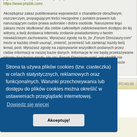
https://www.phpbb.com/
.
Akceptujesz zakaz publikowania wypowiedzi o charakterze obraźliwym,
oszczerczym, propagującym treści niezgodne z polskim prawem lub
naruszającym cudze prawa autorskie i dobra osobiste. Naruszenie tego
zakazu może skutkować dla ciebie całkowitym zablokowaniem dostępu do tej
witryny, a twój dostawca internetu zostanie powiadomiony o twoim
niewłaściwym zachowaniu. Wyrażasz zgodę na to, że „Forum Dinozaury.com”
może w każdej chwili usunąć, zmienić, przenieść lub zamknąć każdy twój
temat, post. Wyrażasz zgodę na zapisywanie wszystkich podanych przez
ciebie informacji w naszej bazie danych. Informacje te nie będą przekazywane
nikomu bez twojej zgody, ale ani „Forum Dinozaury.com”, ani phpBB nie
ponosi odpowiedzialności za włamania do witryny, podczas których może
Strona ta używa plików cookies (tzw. ciasteczka)
dojść do kradzieży danych.
w celach statystycznych, reklamowych oraz
funkcjonalnych. Warunki przechowywania lub
Forum Dinozaury.com
Strona główna
Strefa czasowa
UTC+01:00
dostępu do plików cookies można określić w
Dinozaury.com
© 2006-2020
ustawieniach przeglądarki internetowej.
Technologię dostarcza
phpBB
® Forum Software © phpBB Limited
Dowiedz się więcej
Polski pakiet językowy dostarcza
phpBB.pl
Zasady ochrony danych osobowych
|
Regulamin
Akceptuję!