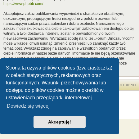
https://www.phpbb.com/
.
Akceptujesz zakaz publikowania wypowiedzi o charakterze obraźliwym,
oszczerczym, propagującym treści niezgodne z polskim prawem lub
naruszającym cudze prawa autorskie i dobra osobiste. Naruszenie tego
zakazu może skutkować dla ciebie całkowitym zablokowaniem dostępu do tej
witryny, a twój dostawca internetu zostanie powiadomiony o twoim
niewłaściwym zachowaniu. Wyrażasz zgodę na to, że „Forum Dinozaury.com”
może w każdej chwili usunąć, zmienić, przenieść lub zamknąć każdy twój
temat, post. Wyrażasz zgodę na zapisywanie wszystkich podanych przez
ciebie informacji w naszej bazie danych. Informacje te nie będą przekazywane
nikomu bez twojej zgody, ale ani „Forum Dinozaury.com”, ani phpBB nie
ponosi odpowiedzialności za włamania do witryny, podczas których może
Strona ta używa plików cookies (tzw. ciasteczka)
dojść do kradzieży danych.
w celach statystycznych, reklamowych oraz
funkcjonalnych. Warunki przechowywania lub
Forum Dinozaury.com
Strona główna
Strefa czasowa
UTC+01:00
dostępu do plików cookies można określić w
Dinozaury.com
© 2006-2020
ustawieniach przeglądarki internetowej.
Technologię dostarcza
phpBB
® Forum Software © phpBB Limited
Dowiedz się więcej
Polski pakiet językowy dostarcza
phpBB.pl
Zasady ochrony danych osobowych
|
Regulamin
Akceptuję!