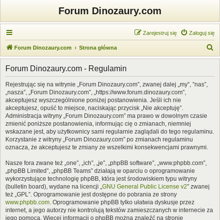
Forum Dinozaury.com
Zarejestruj się
Zaloguj się
S
Forum Dinozaury.com
Strona główna
z
Forum Dinozaury.com - Regulamin
u
k
Rejestrując się na witrynie „Forum Dinozaury.com”, zwanej dalej „my”, ”nas”,
„nasza”, „Forum Dinozaury.com”, „https://www.forum.dinozaury.com”,
a
akceptujesz wyszczególnione poniżej postanowienia. Jeśli ich nie
j
akceptujesz, opuść to miejsce, naciskając przycisk „Nie akceptuję”.
Administracja witryny „Forum Dinozaury.com” ma prawo w dowolnym czasie
zmienić poniższe postanowienia, informując cię o zmianach, niemniej
wskazane jest, aby użytkownicy sami regularnie zaglądali do tego regulaminu.
Korzystanie z witryny „Forum Dinozaury.com” po zmianach regulaminu
oznacza, że akceptujesz te zmiany ze wszelkimi konsekwencjami prawnymi.
Nasze fora zwane też „one”, „ich”, „je”, „phpBB software”, „www.phpbb.com”,
„phpBB Limited”, „phpBB Teams” działają w oparciu o oprogramowanie
wykorzystujące technologię phpBB, która jest środowiskiem typu witryny
(bulletin board), wydane na licencji „
GNU General Public License v2
” zwanej
też „GPL”. Oprogramowanie jest dostępne do pobrania ze strony
www.phpbb.com
. Oprogramowanie phpBB tylko ułatwia dyskusje przez
internet, a jego autorzy nie kontrolują tekstów zamieszczanych w internecie za
jego pomocą. Więcej informacji o phpBB można znaleźć na stronie