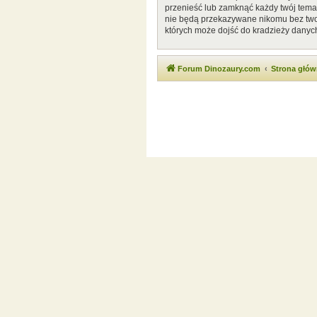
przenieść lub zamknąć każdy twój temat
nie będą przekazywane nikomu bez twoj
których może dojść do kradzieży danyc
Forum Dinozaury.com
Strona głó