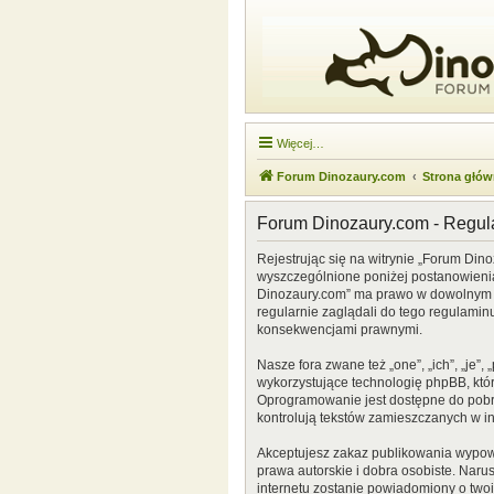
Więcej…
Forum Dinozaury.com
Strona głó
Forum Dinozaury.com - Regu
Rejestrując się na witrynie „Forum Dino
wyszczególnione poniżej postanowienia. 
Dinozaury.com” ma prawo w dowolnym cz
regularnie zaglądali do tego regulamin
konsekwencjami prawnymi.
Nasze fora zwane też „one”, „ich”, „je
wykorzystujące technologię phpBB, która
Oprogramowanie jest dostępne do pobr
kontrolują tekstów zamieszczanych w i
Akceptujesz zakaz publikowania wypow
prawa autorskie i dobra osobiste. Naru
internetu zostanie powiadomiony o two