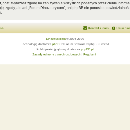
, post. Wyrażasz zgodę na zapisywanie wszystkich podanych przez ciebie informac
ej zgody, ale ani „Forum Dinozaury.com”, ani phpBB nie ponosi odpowiedzialnośc
h.
wna
Kontakt z nami
Usuń cias
Dinozaury.com
© 2006-2020
Technologię dostarcza
phpBB
® Forum Software © phpBB Limited
Polski pakiet językowy dostarcza
phpBB.pl
Zasady ochrony danych osobowych
|
Regulamin