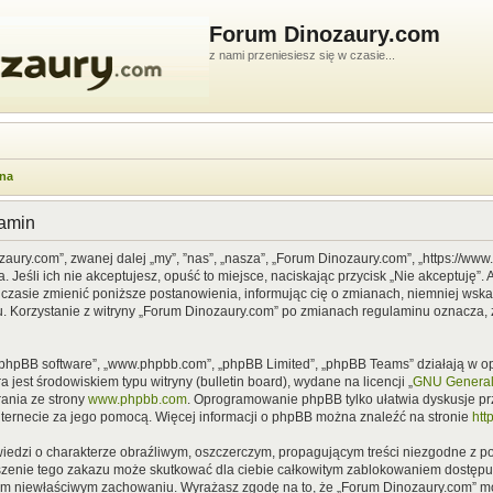
Forum Dinozaury.com
z nami przeniesiesz się w czasie...
wna
lamin
zaury.com”, zwanej dalej „my”, ”nas”, „nasza”, „Forum Dinozaury.com”, „https://ww
Jeśli ich nie akceptujesz, opuść to miejsce, naciskając przycisk „Nie akceptuję”. 
asie zmienić poniższe postanowienia, informując cię o zmianach, niemniej wska
u. Korzystanie z witryny „Forum Dinozaury.com” po zmianach regulaminu oznacza, 
”, „phpBB software”, „www.phpbb.com”, „phpBB Limited”, „phpBB Teams” działają w
 jest środowiskiem typu witryny (bulletin board), wydane na licencji „
GNU General 
ania ze strony
www.phpbb.com
. Oprogramowanie phpBB tylko ułatwia dyskusje prze
nternecie za jego pomocą. Więcej informacji o phpBB można znaleźć na stronie
htt
iedzi o charakterze obraźliwym, oszczerczym, propagującym treści niezgodne z 
szenie tego zakazu może skutkować dla ciebie całkowitym zablokowaniem dostępu d
im niewłaściwym zachowaniu. Wyrażasz zgodę na to, że „Forum Dinozaury.com” mo