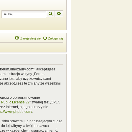
Szukaj
Wyszukiwanie zaawansowane
Zarejestruj się
Zaloguj się
w.forum.dinozaury.com”, akceptujesz
Administracja witryny „Forum
zane jest, aby użytkownicy sami
że akceptujesz te zmiany ze wszelkimi
 oparciu o oprogramowanie
Public License v2
” zwanej też „GPL”.
z internet, a jego autorzy nie
ps://www.phpbb.com/
.
polskim prawem lub naruszającym cudze
o tej witryny, a twój dostawca
że w każdej chwili usunąć, zmienić,