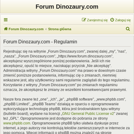
Forum Dinozaury.com
Zarejestruj się
Zaloguj się
S
Forum Dinozaury.com
Strona główna
z
Forum Dinozaury.com - Regulamin
u
k
Rejestrując się na witrynie „Forum Dinozaury.com”, zwanej dalej „my”, ”nas”,
„nasza”, „Forum Dinozaury.com”, „https://www.forum.dinozaury.com”,
a
akceptujesz wyszczególnione poniżej postanowienia. Jeśli ich nie
j
akceptujesz, opuść to miejsce, naciskając przycisk „Nie akceptuję”.
Administracja witryny „Forum Dinozaury.com” ma prawo w dowolnym czasie
zmienić poniższe postanowienia, informując cię o zmianach, niemniej
wskazane jest, aby użytkownicy sami regularnie zaglądali do tego regulaminu.
Korzystanie z witryny „Forum Dinozaury.com” po zmianach regulaminu
oznacza, że akceptujesz te zmiany ze wszelkimi konsekwencjami prawnymi.
Nasze fora zwane też „one”, „ich”, „je”, „phpBB software”, „www.phpbb.com”,
„phpBB Limited”, „phpBB Teams” działają w oparciu o oprogramowanie
wykorzystujące technologię phpBB, która jest środowiskiem typu witryny
(bulletin board), wydane na licencji „
GNU General Public License v2
” zwanej
też „GPL”. Oprogramowanie jest dostępne do pobrania ze strony
www.phpbb.com
. Oprogramowanie phpBB tylko ułatwia dyskusje przez
internet, a jego autorzy nie kontrolują tekstów zamieszczanych w internecie za
jego pomocą. Więcej informacji o phpBB można znaleźć na stronie