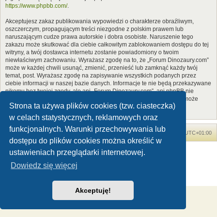
https://www.phpbb.com/
.
Akceptujesz zakaz publikowania wypowiedzi o charakterze obraźliwym,
oszczerczym, propagującym treści niezgodne z polskim prawem lub
naruszającym cudze prawa autorskie i dobra osobiste. Naruszenie tego
zakazu może skutkować dla ciebie całkowitym zablokowaniem dostępu do tej
witryny, a twój dostawca internetu zostanie powiadomiony o twoim
niewłaściwym zachowaniu. Wyrażasz zgodę na to, że „Forum Dinozaury.com”
może w każdej chwili usunąć, zmienić, przenieść lub zamknąć każdy twój
temat, post. Wyrażasz zgodę na zapisywanie wszystkich podanych przez
ciebie informacji w naszej bazie danych. Informacje te nie będą przekazywane
nikomu bez twojej zgody, ale ani „Forum Dinozaury.com”, ani phpBB nie
ponosi odpowiedzialności za włamania do witryny, podczas których może
Strona ta używa plików cookies (tzw. ciasteczka)
dojść do kradzieży danych.
w celach statystycznych, reklamowych oraz
funkcjonalnych. Warunki przechowywania lub
Forum Dinozaury.com
Strona główna
Strefa czasowa
UTC+01:00
dostępu do plików cookies można określić w
Dinozaury.com
© 2006-2020
ustawieniach przeglądarki internetowej.
Technologię dostarcza
phpBB
® Forum Software © phpBB Limited
Dowiedz się więcej
Polski pakiet językowy dostarcza
phpBB.pl
Zasady ochrony danych osobowych
|
Regulamin
Akceptuję!