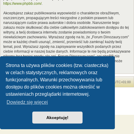
https://www.phpbb.com/
.
Akceptujesz zakaz publikowania wypowiedzi o charakterze obraźliwym,
oszczerczym, propagującym treści niezgodne z polskim prawem lub
naruszającym cudze prawa autorskie i dobra osobiste. Naruszenie tego
zakazu może skutkować dla ciebie całkowitym zablokowaniem dostępu do tej
witryny, a twój dostawca internetu zostanie powiadomiony o twoim
niewłaściwym zachowaniu. Wyrażasz zgodę na to, że „Forum Dinozaury.com”
może w każdej chwili usunąć, zmienić, przenieść lub zamknąć każdy twój
temat, post. Wyrażasz zgodę na zapisywanie wszystkich podanych przez
ciebie informacji w naszej bazie danych. Informacje te nie będą przekazywane
nikomu bez twojej zgody, ale ani „Forum Dinozaury.com”, ani phpBB nie
ponosi odpowiedzialności za włamania do witryny, podczas których może
Strona ta używa plików cookies (tzw. ciasteczka)
dojść do kradzieży danych.
w celach statystycznych, reklamowych oraz
funkcjonalnych. Warunki przechowywania lub
Forum Dinozaury.com
Strona główna
Strefa czasowa
UTC+01:00
dostępu do plików cookies można określić w
Dinozaury.com
© 2006-2020
ustawieniach przeglądarki internetowej.
Technologię dostarcza
phpBB
® Forum Software © phpBB Limited
Dowiedz się więcej
Polski pakiet językowy dostarcza
phpBB.pl
Zasady ochrony danych osobowych
|
Regulamin
Akceptuję!