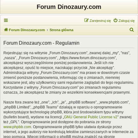
Forum Dinozaury.com
Zarejestruj się
Zaloguj się
S
Forum Dinozaury.com
Strona główna
z
Forum Dinozaury.com - Regulamin
u
k
Rejestrując się na witrynie „Forum Dinozaury.com”, zwanej dalej „my”, ”nas”,
„nasza”, „Forum Dinozaury.com”, „https://www.forum.dinozaury.com”,
a
akceptujesz wyszczególnione poniżej postanowienia. Jeśli ich nie
j
akceptujesz, opuść to miejsce, naciskając przycisk „Nie akceptuję”.
Administracja witryny „Forum Dinozaury.com” ma prawo w dowolnym czasie
zmienić poniższe postanowienia, informując cię o zmianach, niemniej
wskazane jest, aby użytkownicy sami regularnie zaglądali do tego regulaminu.
Korzystanie z witryny „Forum Dinozaury.com” po zmianach regulaminu
oznacza, że akceptujesz te zmiany ze wszelkimi konsekwencjami prawnymi.
Nasze fora zwane też „one”, „ich”, „je”, „phpBB software”, „www.phpbb.com”,
„phpBB Limited”, „phpBB Teams” działają w oparciu o oprogramowanie
wykorzystujące technologię phpBB, która jest środowiskiem typu witryny
(bulletin board), wydane na licencji „
GNU General Public License v2
” zwanej
też „GPL”. Oprogramowanie jest dostępne do pobrania ze strony
www.phpbb.com
. Oprogramowanie phpBB tylko ułatwia dyskusje przez
internet, a jego autorzy nie kontrolują tekstów zamieszczanych w internecie za
jego pomocą. Więcej informacji o phpBB można znaleźć na stronie