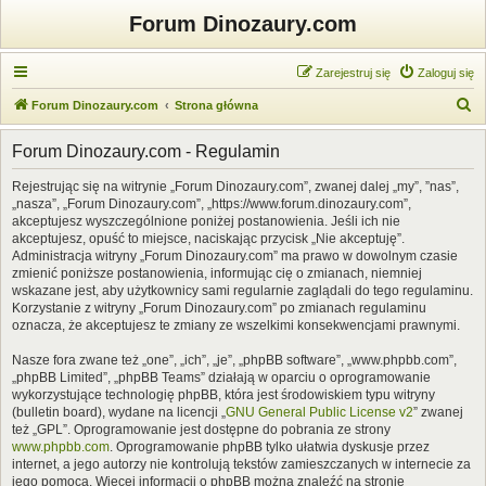
Forum Dinozaury.com
Zarejestruj się
Zaloguj się
S
Forum Dinozaury.com
Strona główna
z
Forum Dinozaury.com - Regulamin
u
k
Rejestrując się na witrynie „Forum Dinozaury.com”, zwanej dalej „my”, ”nas”,
„nasza”, „Forum Dinozaury.com”, „https://www.forum.dinozaury.com”,
a
akceptujesz wyszczególnione poniżej postanowienia. Jeśli ich nie
j
akceptujesz, opuść to miejsce, naciskając przycisk „Nie akceptuję”.
Administracja witryny „Forum Dinozaury.com” ma prawo w dowolnym czasie
zmienić poniższe postanowienia, informując cię o zmianach, niemniej
wskazane jest, aby użytkownicy sami regularnie zaglądali do tego regulaminu.
Korzystanie z witryny „Forum Dinozaury.com” po zmianach regulaminu
oznacza, że akceptujesz te zmiany ze wszelkimi konsekwencjami prawnymi.
Nasze fora zwane też „one”, „ich”, „je”, „phpBB software”, „www.phpbb.com”,
„phpBB Limited”, „phpBB Teams” działają w oparciu o oprogramowanie
wykorzystujące technologię phpBB, która jest środowiskiem typu witryny
(bulletin board), wydane na licencji „
GNU General Public License v2
” zwanej
też „GPL”. Oprogramowanie jest dostępne do pobrania ze strony
www.phpbb.com
. Oprogramowanie phpBB tylko ułatwia dyskusje przez
internet, a jego autorzy nie kontrolują tekstów zamieszczanych w internecie za
jego pomocą. Więcej informacji o phpBB można znaleźć na stronie