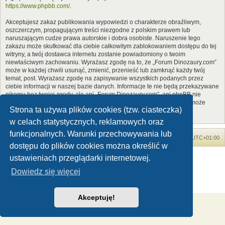
https://www.phpbb.com/
.
Akceptujesz zakaz publikowania wypowiedzi o charakterze obraźliwym,
oszczerczym, propagującym treści niezgodne z polskim prawem lub
naruszającym cudze prawa autorskie i dobra osobiste. Naruszenie tego
zakazu może skutkować dla ciebie całkowitym zablokowaniem dostępu do tej
witryny, a twój dostawca internetu zostanie powiadomiony o twoim
niewłaściwym zachowaniu. Wyrażasz zgodę na to, że „Forum Dinozaury.com”
może w każdej chwili usunąć, zmienić, przenieść lub zamknąć każdy twój
temat, post. Wyrażasz zgodę na zapisywanie wszystkich podanych przez
ciebie informacji w naszej bazie danych. Informacje te nie będą przekazywane
nikomu bez twojej zgody, ale ani „Forum Dinozaury.com”, ani phpBB nie
ponosi odpowiedzialności za włamania do witryny, podczas których może
Strona ta używa plików cookies (tzw. ciasteczka)
dojść do kradzieży danych.
w celach statystycznych, reklamowych oraz
funkcjonalnych. Warunki przechowywania lub
Forum Dinozaury.com
Strona główna
Strefa czasowa
UTC+01:00
dostępu do plików cookies można określić w
Dinozaury.com
© 2006-2020
ustawieniach przeglądarki internetowej.
Technologię dostarcza
phpBB
® Forum Software © phpBB Limited
Dowiedz się więcej
Polski pakiet językowy dostarcza
phpBB.pl
Zasady ochrony danych osobowych
|
Regulamin
Akceptuję!