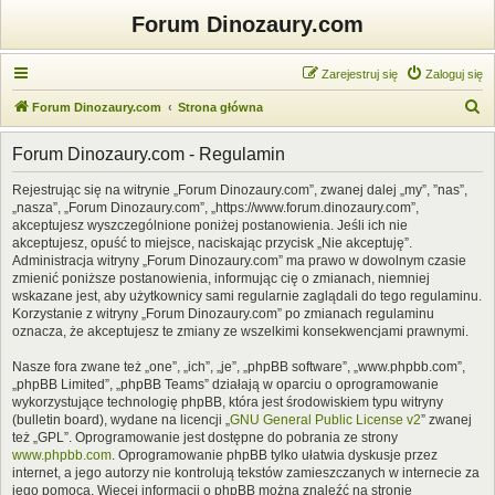
Forum Dinozaury.com
Zarejestruj się
Zaloguj się
S
Forum Dinozaury.com
Strona główna
z
Forum Dinozaury.com - Regulamin
u
k
Rejestrując się na witrynie „Forum Dinozaury.com”, zwanej dalej „my”, ”nas”,
„nasza”, „Forum Dinozaury.com”, „https://www.forum.dinozaury.com”,
a
akceptujesz wyszczególnione poniżej postanowienia. Jeśli ich nie
j
akceptujesz, opuść to miejsce, naciskając przycisk „Nie akceptuję”.
Administracja witryny „Forum Dinozaury.com” ma prawo w dowolnym czasie
zmienić poniższe postanowienia, informując cię o zmianach, niemniej
wskazane jest, aby użytkownicy sami regularnie zaglądali do tego regulaminu.
Korzystanie z witryny „Forum Dinozaury.com” po zmianach regulaminu
oznacza, że akceptujesz te zmiany ze wszelkimi konsekwencjami prawnymi.
Nasze fora zwane też „one”, „ich”, „je”, „phpBB software”, „www.phpbb.com”,
„phpBB Limited”, „phpBB Teams” działają w oparciu o oprogramowanie
wykorzystujące technologię phpBB, która jest środowiskiem typu witryny
(bulletin board), wydane na licencji „
GNU General Public License v2
” zwanej
też „GPL”. Oprogramowanie jest dostępne do pobrania ze strony
www.phpbb.com
. Oprogramowanie phpBB tylko ułatwia dyskusje przez
internet, a jego autorzy nie kontrolują tekstów zamieszczanych w internecie za
jego pomocą. Więcej informacji o phpBB można znaleźć na stronie