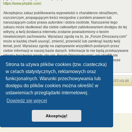
https://www.phpbb.com/
.
Akceptujesz zakaz publikowania wypowiedzi o charakterze obraźliwym,
oszczerczym, propagującym treści niezgodne z polskim prawem lub
naruszającym cudze prawa autorskie i dobra osobiste. Naruszenie tego
zakazu może skutkować dla ciebie całkowitym zablokowaniem dostępu do tej
witryny, a twój dostawca internetu zostanie powiadomiony o twoim
niewłaściwym zachowaniu. Wyrażasz zgodę na to, że „Forum Dinozaury.com”
może w każdej chwili usunąć, zmienić, przenieść lub zamknąć każdy twój
temat, post. Wyrażasz zgodę na zapisywanie wszystkich podanych przez
ciebie informacji w naszej bazie danych. Informacje te nie będą przekazywane
nikomu bez twojej zgody, ale ani „Forum Dinozaury.com”, ani phpBB nie
ponosi odpowiedzialności za włamania do witryny, podczas których może
Strona ta używa plików cookies (tzw. ciasteczka)
dojść do kradzieży danych.
w celach statystycznych, reklamowych oraz
funkcjonalnych. Warunki przechowywania lub
Forum Dinozaury.com
Strona główna
Strefa czasowa
UTC+01:00
dostępu do plików cookies można określić w
Dinozaury.com
© 2006-2020
ustawieniach przeglądarki internetowej.
Technologię dostarcza
phpBB
® Forum Software © phpBB Limited
Dowiedz się więcej
Polski pakiet językowy dostarcza
phpBB.pl
Zasady ochrony danych osobowych
|
Regulamin
Akceptuję!