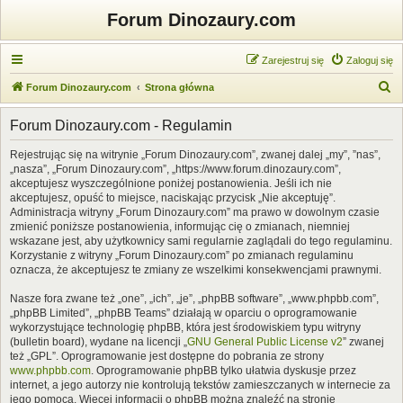
Forum Dinozaury.com
Zarejestruj się
Zaloguj się
S
Forum Dinozaury.com
Strona główna
z
Forum Dinozaury.com - Regulamin
u
k
Rejestrując się na witrynie „Forum Dinozaury.com”, zwanej dalej „my”, ”nas”,
„nasza”, „Forum Dinozaury.com”, „https://www.forum.dinozaury.com”,
a
akceptujesz wyszczególnione poniżej postanowienia. Jeśli ich nie
j
akceptujesz, opuść to miejsce, naciskając przycisk „Nie akceptuję”.
Administracja witryny „Forum Dinozaury.com” ma prawo w dowolnym czasie
zmienić poniższe postanowienia, informując cię o zmianach, niemniej
wskazane jest, aby użytkownicy sami regularnie zaglądali do tego regulaminu.
Korzystanie z witryny „Forum Dinozaury.com” po zmianach regulaminu
oznacza, że akceptujesz te zmiany ze wszelkimi konsekwencjami prawnymi.
Nasze fora zwane też „one”, „ich”, „je”, „phpBB software”, „www.phpbb.com”,
„phpBB Limited”, „phpBB Teams” działają w oparciu o oprogramowanie
wykorzystujące technologię phpBB, która jest środowiskiem typu witryny
(bulletin board), wydane na licencji „
GNU General Public License v2
” zwanej
też „GPL”. Oprogramowanie jest dostępne do pobrania ze strony
www.phpbb.com
. Oprogramowanie phpBB tylko ułatwia dyskusje przez
internet, a jego autorzy nie kontrolują tekstów zamieszczanych w internecie za
jego pomocą. Więcej informacji o phpBB można znaleźć na stronie