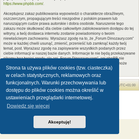
https://www.phpbb.com/
.
Akceptujesz zakaz publikowania wypowiedzi o charakterze obraźliwym,
oszczerczym, propagującym treści niezgodne z polskim prawem lub
naruszającym cudze prawa autorskie i dobra osobiste. Naruszenie tego
zakazu może skutkować dla ciebie całkowitym zablokowaniem dostępu do tej
witryny, a twój dostawca internetu zostanie powiadomiony o twoim
niewłaściwym zachowaniu. Wyrażasz zgodę na to, że „Forum Dinozaury.com”
może w każdej chwili usunąć, zmienić, przenieść lub zamknąć każdy twój
temat, post. Wyrażasz zgodę na zapisywanie wszystkich podanych przez
ciebie informacji w naszej bazie danych. Informacje te nie będą przekazywane
nikomu bez twojej zgody, ale ani „Forum Dinozaury.com”, ani phpBB nie
ponosi odpowiedzialności za włamania do witryny, podczas których może
Strona ta używa plików cookies (tzw. ciasteczka)
dojść do kradzieży danych.
w celach statystycznych, reklamowych oraz
funkcjonalnych. Warunki przechowywania lub
Forum Dinozaury.com
Strona główna
Strefa czasowa
UTC+01:00
dostępu do plików cookies można określić w
Dinozaury.com
© 2006-2020
ustawieniach przeglądarki internetowej.
Technologię dostarcza
phpBB
® Forum Software © phpBB Limited
Dowiedz się więcej
Polski pakiet językowy dostarcza
phpBB.pl
Zasady ochrony danych osobowych
|
Regulamin
Akceptuję!