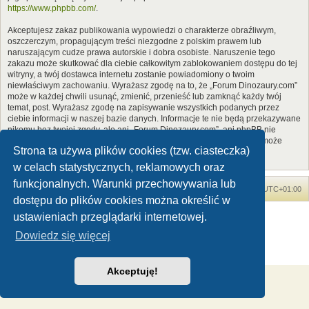
https://www.phpbb.com/
.
Akceptujesz zakaz publikowania wypowiedzi o charakterze obraźliwym,
oszczerczym, propagującym treści niezgodne z polskim prawem lub
naruszającym cudze prawa autorskie i dobra osobiste. Naruszenie tego
zakazu może skutkować dla ciebie całkowitym zablokowaniem dostępu do tej
witryny, a twój dostawca internetu zostanie powiadomiony o twoim
niewłaściwym zachowaniu. Wyrażasz zgodę na to, że „Forum Dinozaury.com”
może w każdej chwili usunąć, zmienić, przenieść lub zamknąć każdy twój
temat, post. Wyrażasz zgodę na zapisywanie wszystkich podanych przez
ciebie informacji w naszej bazie danych. Informacje te nie będą przekazywane
nikomu bez twojej zgody, ale ani „Forum Dinozaury.com”, ani phpBB nie
ponosi odpowiedzialności za włamania do witryny, podczas których może
Strona ta używa plików cookies (tzw. ciasteczka)
dojść do kradzieży danych.
w celach statystycznych, reklamowych oraz
funkcjonalnych. Warunki przechowywania lub
Forum Dinozaury.com
Strona główna
Strefa czasowa
UTC+01:00
dostępu do plików cookies można określić w
Dinozaury.com
© 2006-2020
ustawieniach przeglądarki internetowej.
Technologię dostarcza
phpBB
® Forum Software © phpBB Limited
Dowiedz się więcej
Polski pakiet językowy dostarcza
phpBB.pl
Zasady ochrony danych osobowych
|
Regulamin
Akceptuję!