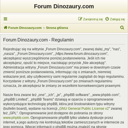
Forum Dinozaury.com
Zarejestruj się
Zaloguj się
S
Forum Dinozaury.com
Strona główna
z
Forum Dinozaury.com - Regulamin
u
k
Rejestrując się na witrynie „Forum Dinozaury.com”, zwanej dalej „my”, ”nas”,
„nasza”, „Forum Dinozaury.com”, „https://www.forum.dinozaury.com”,
a
akceptujesz wyszczególnione poniżej postanowienia. Jeśli ich nie
j
akceptujesz, opuść to miejsce, naciskając przycisk „Nie akceptuję”.
Administracja witryny „Forum Dinozaury.com” ma prawo w dowolnym czasie
zmienić poniższe postanowienia, informując cię o zmianach, niemniej
wskazane jest, aby użytkownicy sami regularnie zaglądali do tego regulaminu.
Korzystanie z witryny „Forum Dinozaury.com” po zmianach regulaminu
oznacza, że akceptujesz te zmiany ze wszelkimi konsekwencjami prawnymi.
Nasze fora zwane też „one”, „ich”, „je”, „phpBB software”, „www.phpbb.com”,
„phpBB Limited”, „phpBB Teams” działają w oparciu o oprogramowanie
wykorzystujące technologię phpBB, która jest środowiskiem typu witryny
(bulletin board), wydane na licencji „
GNU General Public License v2
” zwanej
też „GPL”. Oprogramowanie jest dostępne do pobrania ze strony
www.phpbb.com
. Oprogramowanie phpBB tylko ułatwia dyskusje przez
internet, a jego autorzy nie kontrolują tekstów zamieszczanych w internecie za
jego pomocą. Więcej informacji o phpBB można znaleźć na stronie