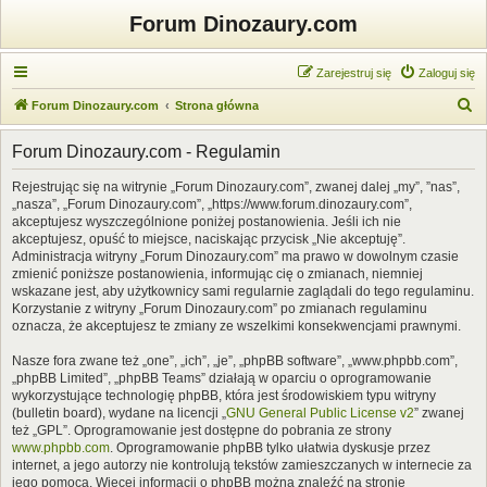
Forum Dinozaury.com
Zarejestruj się
Zaloguj się
S
Forum Dinozaury.com
Strona główna
z
Forum Dinozaury.com - Regulamin
u
k
Rejestrując się na witrynie „Forum Dinozaury.com”, zwanej dalej „my”, ”nas”,
„nasza”, „Forum Dinozaury.com”, „https://www.forum.dinozaury.com”,
a
akceptujesz wyszczególnione poniżej postanowienia. Jeśli ich nie
j
akceptujesz, opuść to miejsce, naciskając przycisk „Nie akceptuję”.
Administracja witryny „Forum Dinozaury.com” ma prawo w dowolnym czasie
zmienić poniższe postanowienia, informując cię o zmianach, niemniej
wskazane jest, aby użytkownicy sami regularnie zaglądali do tego regulaminu.
Korzystanie z witryny „Forum Dinozaury.com” po zmianach regulaminu
oznacza, że akceptujesz te zmiany ze wszelkimi konsekwencjami prawnymi.
Nasze fora zwane też „one”, „ich”, „je”, „phpBB software”, „www.phpbb.com”,
„phpBB Limited”, „phpBB Teams” działają w oparciu o oprogramowanie
wykorzystujące technologię phpBB, która jest środowiskiem typu witryny
(bulletin board), wydane na licencji „
GNU General Public License v2
” zwanej
też „GPL”. Oprogramowanie jest dostępne do pobrania ze strony
www.phpbb.com
. Oprogramowanie phpBB tylko ułatwia dyskusje przez
internet, a jego autorzy nie kontrolują tekstów zamieszczanych w internecie za
jego pomocą. Więcej informacji o phpBB można znaleźć na stronie