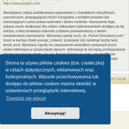
https://www.phpbb.com/
.
Akceptujesz zakaz publikowania wypowiedzi o charakterze obraźliwym,
oszczerczym, propagującym treści niezgodne z polskim prawem lub
naruszającym cudze prawa autorskie i dobra osobiste. Naruszenie tego
zakazu może skutkować dla ciebie całkowitym zablokowaniem dostępu do tej
witryny, a twój dostawca internetu zostanie powiadomiony o twoim
niewłaściwym zachowaniu. Wyrażasz zgodę na to, że „Forum Dinozaury.com”
może w każdej chwili usunąć, zmienić, przenieść lub zamknąć każdy twój
temat, post. Wyrażasz zgodę na zapisywanie wszystkich podanych przez
ciebie informacji w naszej bazie danych. Informacje te nie będą przekazywane
nikomu bez twojej zgody, ale ani „Forum Dinozaury.com”, ani phpBB nie
ponosi odpowiedzialności za włamania do witryny, podczas których może
Strona ta używa plików cookies (tzw. ciasteczka)
dojść do kradzieży danych.
w celach statystycznych, reklamowych oraz
funkcjonalnych. Warunki przechowywania lub
Forum Dinozaury.com
Strona główna
Strefa czasowa
UTC+01:00
dostępu do plików cookies można określić w
Dinozaury.com
© 2006-2020
ustawieniach przeglądarki internetowej.
Technologię dostarcza
phpBB
® Forum Software © phpBB Limited
Dowiedz się więcej
Polski pakiet językowy dostarcza
phpBB.pl
Zasady ochrony danych osobowych
|
Regulamin
Akceptuję!