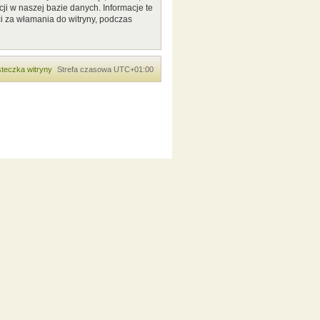
ji w naszej bazie danych. Informacje te
i za włamania do witryny, podczas
teczka witryny
Strefa czasowa
UTC+01:00