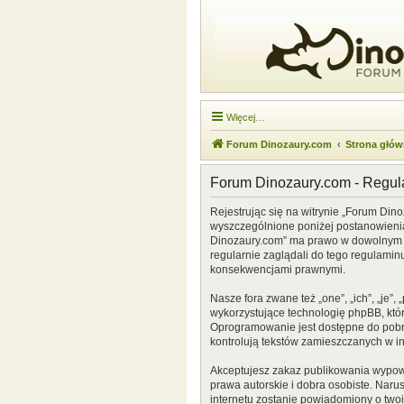
Więcej…
Forum Dinozaury.com
Strona głó
Forum Dinozaury.com - Regu
Rejestrując się na witrynie „Forum Dino
wyszczególnione poniżej postanowienia. 
Dinozaury.com” ma prawo w dowolnym cz
regularnie zaglądali do tego regulamin
konsekwencjami prawnymi.
Nasze fora zwane też „one”, „ich”, „je
wykorzystujące technologię phpBB, która
Oprogramowanie jest dostępne do pobr
kontrolują tekstów zamieszczanych w i
Akceptujesz zakaz publikowania wypow
prawa autorskie i dobra osobiste. Naru
internetu zostanie powiadomiony o two