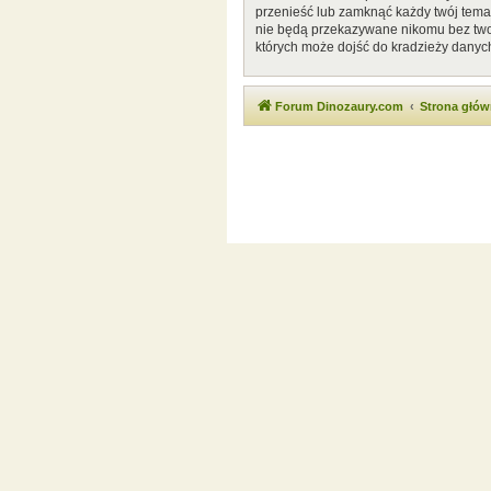
przenieść lub zamknąć każdy twój temat
nie będą przekazywane nikomu bez twoj
których może dojść do kradzieży danyc
Forum Dinozaury.com
Strona głó