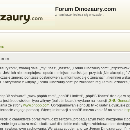
Forum Dinozaury.com
z nami przeniesiesz się w czasie...
wna
lamin
zaury.com”, zwanej dalej „my”, ”nas”, „nasza”, „Forum Dinozaury.com”, „https://ww
Jeśli ich nie akceptujesz, opuść to miejsce, naciskając przycisk „Nie akceptuję”. 
asie zmienić poniższe postanowienia, informując cię o zmianach, niemniej wska
u. Korzystanie z witryny „Forum Dinozaury.com” po zmianach regulaminu oznacza, 
”, „phpBB software”, „www.phpbb.com”, „phpBB Limited”, „phpBB Teams” działają w
 jest środowiskiem typu witryny (bulletin board), wydane na licencji „
GNU General 
ania ze strony
www.phpbb.com
. Oprogramowanie phpBB tylko ułatwia dyskusje prze
nternecie za jego pomocą. Więcej informacji o phpBB można znaleźć na stronie
htt
iedzi o charakterze obraźliwym, oszczerczym, propagującym treści niezgodne z 
szenie tego zakazu może skutkować dla ciebie całkowitym zablokowaniem dostępu d
im niewłaściwym zachowaniu. Wyrażasz zgodę na to, że „Forum Dinozaury.com” mo