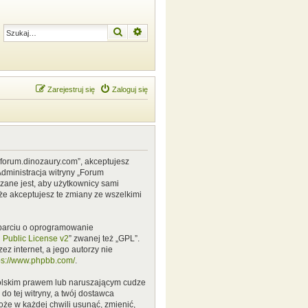
Szukaj
Wyszukiwanie zaawansowane
Zarejestruj się
Zaloguj się
w.forum.dinozaury.com”, akceptujesz
Administracja witryny „Forum
zane jest, aby użytkownicy sami
że akceptujesz te zmiany ze wszelkimi
 oparciu o oprogramowanie
Public License v2
” zwanej też „GPL”.
z internet, a jego autorzy nie
ps://www.phpbb.com/
.
polskim prawem lub naruszającym cudze
o tej witryny, a twój dostawca
że w każdej chwili usunąć, zmienić,