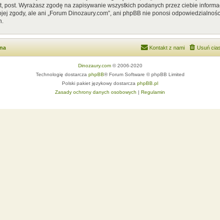
, post. Wyrażasz zgodę na zapisywanie wszystkich podanych przez ciebie informac
ej zgody, ale ani „Forum Dinozaury.com”, ani phpBB nie ponosi odpowiedzialnośc
h.
wna
Kontakt z nami
Usuń cias
Dinozaury.com
© 2006-2020
Technologię dostarcza
phpBB
® Forum Software © phpBB Limited
Polski pakiet językowy dostarcza
phpBB.pl
Zasady ochrony danych osobowych
|
Regulamin