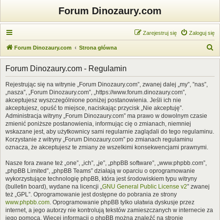
Forum Dinozaury.com
Zarejestruj się
Zaloguj się
S
Forum Dinozaury.com
Strona główna
z
Forum Dinozaury.com - Regulamin
u
k
Rejestrując się na witrynie „Forum Dinozaury.com”, zwanej dalej „my”, ”nas”,
„nasza”, „Forum Dinozaury.com”, „https://www.forum.dinozaury.com”,
a
akceptujesz wyszczególnione poniżej postanowienia. Jeśli ich nie
j
akceptujesz, opuść to miejsce, naciskając przycisk „Nie akceptuję”.
Administracja witryny „Forum Dinozaury.com” ma prawo w dowolnym czasie
zmienić poniższe postanowienia, informując cię o zmianach, niemniej
wskazane jest, aby użytkownicy sami regularnie zaglądali do tego regulaminu.
Korzystanie z witryny „Forum Dinozaury.com” po zmianach regulaminu
oznacza, że akceptujesz te zmiany ze wszelkimi konsekwencjami prawnymi.
Nasze fora zwane też „one”, „ich”, „je”, „phpBB software”, „www.phpbb.com”,
„phpBB Limited”, „phpBB Teams” działają w oparciu o oprogramowanie
wykorzystujące technologię phpBB, która jest środowiskiem typu witryny
(bulletin board), wydane na licencji „
GNU General Public License v2
” zwanej
też „GPL”. Oprogramowanie jest dostępne do pobrania ze strony
www.phpbb.com
. Oprogramowanie phpBB tylko ułatwia dyskusje przez
internet, a jego autorzy nie kontrolują tekstów zamieszczanych w internecie za
jego pomocą. Więcej informacji o phpBB można znaleźć na stronie