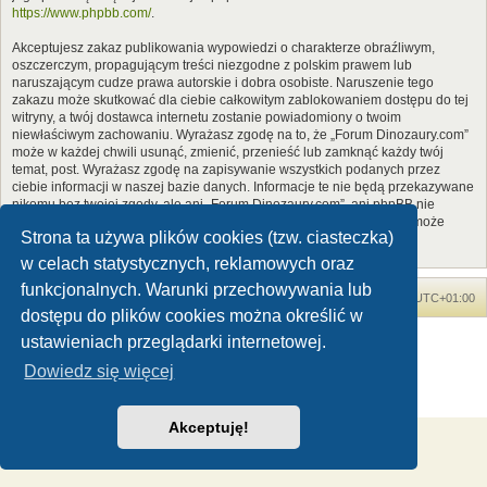
https://www.phpbb.com/
.
Akceptujesz zakaz publikowania wypowiedzi o charakterze obraźliwym,
oszczerczym, propagującym treści niezgodne z polskim prawem lub
naruszającym cudze prawa autorskie i dobra osobiste. Naruszenie tego
zakazu może skutkować dla ciebie całkowitym zablokowaniem dostępu do tej
witryny, a twój dostawca internetu zostanie powiadomiony o twoim
niewłaściwym zachowaniu. Wyrażasz zgodę na to, że „Forum Dinozaury.com”
może w każdej chwili usunąć, zmienić, przenieść lub zamknąć każdy twój
temat, post. Wyrażasz zgodę na zapisywanie wszystkich podanych przez
ciebie informacji w naszej bazie danych. Informacje te nie będą przekazywane
nikomu bez twojej zgody, ale ani „Forum Dinozaury.com”, ani phpBB nie
ponosi odpowiedzialności za włamania do witryny, podczas których może
Strona ta używa plików cookies (tzw. ciasteczka)
dojść do kradzieży danych.
w celach statystycznych, reklamowych oraz
funkcjonalnych. Warunki przechowywania lub
Forum Dinozaury.com
Strona główna
Strefa czasowa
UTC+01:00
dostępu do plików cookies można określić w
Dinozaury.com
© 2006-2020
ustawieniach przeglądarki internetowej.
Technologię dostarcza
phpBB
® Forum Software © phpBB Limited
Dowiedz się więcej
Polski pakiet językowy dostarcza
phpBB.pl
Zasady ochrony danych osobowych
|
Regulamin
Akceptuję!