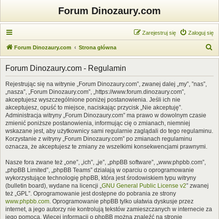
Forum Dinozaury.com
Zarejestruj się
Zaloguj się
S
Forum Dinozaury.com
Strona główna
z
Forum Dinozaury.com - Regulamin
u
k
Rejestrując się na witrynie „Forum Dinozaury.com”, zwanej dalej „my”, ”nas”,
„nasza”, „Forum Dinozaury.com”, „https://www.forum.dinozaury.com”,
a
akceptujesz wyszczególnione poniżej postanowienia. Jeśli ich nie
j
akceptujesz, opuść to miejsce, naciskając przycisk „Nie akceptuję”.
Administracja witryny „Forum Dinozaury.com” ma prawo w dowolnym czasie
zmienić poniższe postanowienia, informując cię o zmianach, niemniej
wskazane jest, aby użytkownicy sami regularnie zaglądali do tego regulaminu.
Korzystanie z witryny „Forum Dinozaury.com” po zmianach regulaminu
oznacza, że akceptujesz te zmiany ze wszelkimi konsekwencjami prawnymi.
Nasze fora zwane też „one”, „ich”, „je”, „phpBB software”, „www.phpbb.com”,
„phpBB Limited”, „phpBB Teams” działają w oparciu o oprogramowanie
wykorzystujące technologię phpBB, która jest środowiskiem typu witryny
(bulletin board), wydane na licencji „
GNU General Public License v2
” zwanej
też „GPL”. Oprogramowanie jest dostępne do pobrania ze strony
www.phpbb.com
. Oprogramowanie phpBB tylko ułatwia dyskusje przez
internet, a jego autorzy nie kontrolują tekstów zamieszczanych w internecie za
jego pomocą. Więcej informacji o phpBB można znaleźć na stronie