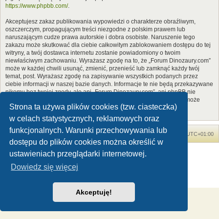
https://www.phpbb.com/
.
Akceptujesz zakaz publikowania wypowiedzi o charakterze obraźliwym,
oszczerczym, propagującym treści niezgodne z polskim prawem lub
naruszającym cudze prawa autorskie i dobra osobiste. Naruszenie tego
zakazu może skutkować dla ciebie całkowitym zablokowaniem dostępu do tej
witryny, a twój dostawca internetu zostanie powiadomiony o twoim
niewłaściwym zachowaniu. Wyrażasz zgodę na to, że „Forum Dinozaury.com”
może w każdej chwili usunąć, zmienić, przenieść lub zamknąć każdy twój
temat, post. Wyrażasz zgodę na zapisywanie wszystkich podanych przez
ciebie informacji w naszej bazie danych. Informacje te nie będą przekazywane
nikomu bez twojej zgody, ale ani „Forum Dinozaury.com”, ani phpBB nie
ponosi odpowiedzialności za włamania do witryny, podczas których może
Strona ta używa plików cookies (tzw. ciasteczka)
dojść do kradzieży danych.
w celach statystycznych, reklamowych oraz
funkcjonalnych. Warunki przechowywania lub
Forum Dinozaury.com
Strona główna
Strefa czasowa
UTC+01:00
dostępu do plików cookies można określić w
Dinozaury.com
© 2006-2020
ustawieniach przeglądarki internetowej.
Technologię dostarcza
phpBB
® Forum Software © phpBB Limited
Dowiedz się więcej
Polski pakiet językowy dostarcza
phpBB.pl
Zasady ochrony danych osobowych
|
Regulamin
Akceptuję!