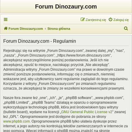
Forum Dinozaury.com
Zarejestruj się
Zaloguj się
S
Forum Dinozaury.com
Strona główna
z
Forum Dinozaury.com - Regulamin
u
k
Rejestrując się na witrynie „Forum Dinozaury.com”, zwanej dalej „my”, ”nas”,
„nasza”, „Forum Dinozaury.com”, „https://www.forum.dinozaury.com”,
a
akceptujesz wyszczególnione poniżej postanowienia. Jeśli ich nie
j
akceptujesz, opuść to miejsce, naciskając przycisk „Nie akceptuję”.
Administracja witryny „Forum Dinozaury.com” ma prawo w dowolnym czasie
zmienić poniższe postanowienia, informując cię o zmianach, niemniej
wskazane jest, aby użytkownicy sami regularnie zaglądali do tego regulaminu.
Korzystanie z witryny „Forum Dinozaury.com” po zmianach regulaminu
oznacza, że akceptujesz te zmiany ze wszelkimi konsekwencjami prawnymi.
Nasze fora zwane też „one”, „ich”, „je”, „phpBB software”, „www.phpbb.com”,
„phpBB Limited”, „phpBB Teams” działają w oparciu o oprogramowanie
wykorzystujące technologię phpBB, która jest środowiskiem typu witryny
(bulletin board), wydane na licencji „
GNU General Public License v2
” zwanej
też „GPL”. Oprogramowanie jest dostępne do pobrania ze strony
www.phpbb.com
. Oprogramowanie phpBB tylko ułatwia dyskusje przez
internet, a jego autorzy nie kontrolują tekstów zamieszczanych w internecie za
jego pomocą. Więcej informacji o phpBB można znaleźć na stronie