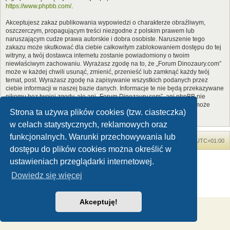
https://www.phpbb.com/
.
Akceptujesz zakaz publikowania wypowiedzi o charakterze obraźliwym,
oszczerczym, propagującym treści niezgodne z polskim prawem lub
naruszającym cudze prawa autorskie i dobra osobiste. Naruszenie tego
zakazu może skutkować dla ciebie całkowitym zablokowaniem dostępu do tej
witryny, a twój dostawca internetu zostanie powiadomiony o twoim
niewłaściwym zachowaniu. Wyrażasz zgodę na to, że „Forum Dinozaury.com”
może w każdej chwili usunąć, zmienić, przenieść lub zamknąć każdy twój
temat, post. Wyrażasz zgodę na zapisywanie wszystkich podanych przez
ciebie informacji w naszej bazie danych. Informacje te nie będą przekazywane
nikomu bez twojej zgody, ale ani „Forum Dinozaury.com”, ani phpBB nie
ponosi odpowiedzialności za włamania do witryny, podczas których może
Strona ta używa plików cookies (tzw. ciasteczka)
dojść do kradzieży danych.
w celach statystycznych, reklamowych oraz
funkcjonalnych. Warunki przechowywania lub
Forum Dinozaury.com
Strona główna
Strefa czasowa
UTC+01:00
dostępu do plików cookies można określić w
Dinozaury.com
© 2006-2020
ustawieniach przeglądarki internetowej.
Technologię dostarcza
phpBB
® Forum Software © phpBB Limited
Dowiedz się więcej
Polski pakiet językowy dostarcza
phpBB.pl
Zasady ochrony danych osobowych
|
Regulamin
Akceptuję!