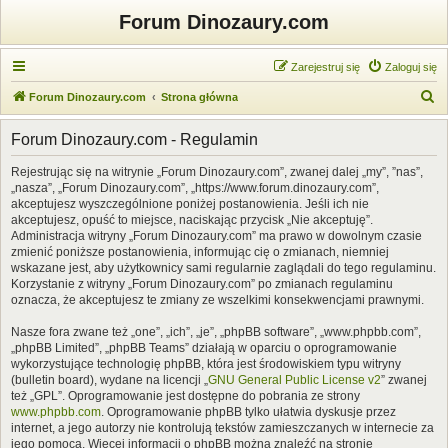
Forum Dinozaury.com
Zarejestruj się
Zaloguj się
S
Forum Dinozaury.com
Strona główna
z
Forum Dinozaury.com - Regulamin
u
k
Rejestrując się na witrynie „Forum Dinozaury.com”, zwanej dalej „my”, ”nas”,
„nasza”, „Forum Dinozaury.com”, „https://www.forum.dinozaury.com”,
a
akceptujesz wyszczególnione poniżej postanowienia. Jeśli ich nie
j
akceptujesz, opuść to miejsce, naciskając przycisk „Nie akceptuję”.
Administracja witryny „Forum Dinozaury.com” ma prawo w dowolnym czasie
zmienić poniższe postanowienia, informując cię o zmianach, niemniej
wskazane jest, aby użytkownicy sami regularnie zaglądali do tego regulaminu.
Korzystanie z witryny „Forum Dinozaury.com” po zmianach regulaminu
oznacza, że akceptujesz te zmiany ze wszelkimi konsekwencjami prawnymi.
Nasze fora zwane też „one”, „ich”, „je”, „phpBB software”, „www.phpbb.com”,
„phpBB Limited”, „phpBB Teams” działają w oparciu o oprogramowanie
wykorzystujące technologię phpBB, która jest środowiskiem typu witryny
(bulletin board), wydane na licencji „
GNU General Public License v2
” zwanej
też „GPL”. Oprogramowanie jest dostępne do pobrania ze strony
www.phpbb.com
. Oprogramowanie phpBB tylko ułatwia dyskusje przez
internet, a jego autorzy nie kontrolują tekstów zamieszczanych w internecie za
jego pomocą. Więcej informacji o phpBB można znaleźć na stronie