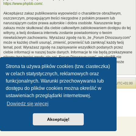
https://www.phpbb.com/
.
Akceptujesz zakaz publikowania wypowiedzi o charakterze obraźliwym,
oszczerczym, propagującym treści niezgodne z polskim prawem lub
naruszającym cudze prawa autorskie i dobra osobiste. Naruszenie tego
zakazu może skutkować dla ciebie całkowitym zablokowaniem dostępu do tej
witryny, a twój dostawca internetu zostanie powiadomiony o twoim
niewłaściwym zachowaniu. Wyrażasz zgodę na to, że „Forum Dinozaury.com”
może w każdej chwili usunąć, zmienić, przenieść lub zamknąć każdy twój
temat, post. Wyrażasz zgodę na zapisywanie wszystkich podanych przez
ciebie informacji w naszej bazie danych. Informacje te nie będą przekazywane
nikomu bez twojej zgody, ale ani „Forum Dinozaury.com”, ani phpBB nie
ponosi odpowiedzialności za włamania do witryny, podczas których może
Strona ta używa plików cookies (tzw. ciasteczka)
dojść do kradzieży danych.
w celach statystycznych, reklamowych oraz
funkcjonalnych. Warunki przechowywania lub
Forum Dinozaury.com
Strona główna
Strefa czasowa
UTC+01:00
dostępu do plików cookies można określić w
Dinozaury.com
© 2006-2020
ustawieniach przeglądarki internetowej.
Technologię dostarcza
phpBB
® Forum Software © phpBB Limited
Dowiedz się więcej
Polski pakiet językowy dostarcza
phpBB.pl
Zasady ochrony danych osobowych
|
Regulamin
Akceptuję!