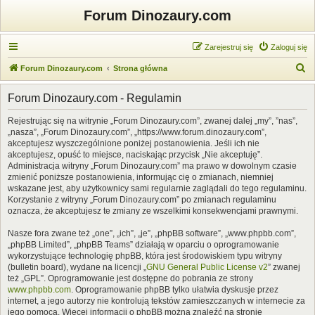
Forum Dinozaury.com
Zarejestruj się
Zaloguj się
S
Forum Dinozaury.com
Strona główna
z
Forum Dinozaury.com - Regulamin
u
k
Rejestrując się na witrynie „Forum Dinozaury.com”, zwanej dalej „my”, ”nas”,
„nasza”, „Forum Dinozaury.com”, „https://www.forum.dinozaury.com”,
a
akceptujesz wyszczególnione poniżej postanowienia. Jeśli ich nie
j
akceptujesz, opuść to miejsce, naciskając przycisk „Nie akceptuję”.
Administracja witryny „Forum Dinozaury.com” ma prawo w dowolnym czasie
zmienić poniższe postanowienia, informując cię o zmianach, niemniej
wskazane jest, aby użytkownicy sami regularnie zaglądali do tego regulaminu.
Korzystanie z witryny „Forum Dinozaury.com” po zmianach regulaminu
oznacza, że akceptujesz te zmiany ze wszelkimi konsekwencjami prawnymi.
Nasze fora zwane też „one”, „ich”, „je”, „phpBB software”, „www.phpbb.com”,
„phpBB Limited”, „phpBB Teams” działają w oparciu o oprogramowanie
wykorzystujące technologię phpBB, która jest środowiskiem typu witryny
(bulletin board), wydane na licencji „
GNU General Public License v2
” zwanej
też „GPL”. Oprogramowanie jest dostępne do pobrania ze strony
www.phpbb.com
. Oprogramowanie phpBB tylko ułatwia dyskusje przez
internet, a jego autorzy nie kontrolują tekstów zamieszczanych w internecie za
jego pomocą. Więcej informacji o phpBB można znaleźć na stronie