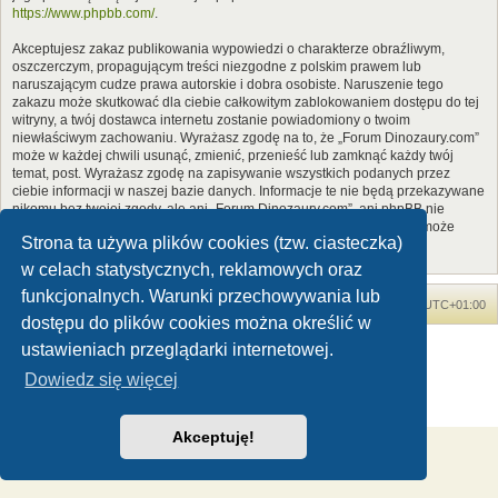
https://www.phpbb.com/
.
Akceptujesz zakaz publikowania wypowiedzi o charakterze obraźliwym,
oszczerczym, propagującym treści niezgodne z polskim prawem lub
naruszającym cudze prawa autorskie i dobra osobiste. Naruszenie tego
zakazu może skutkować dla ciebie całkowitym zablokowaniem dostępu do tej
witryny, a twój dostawca internetu zostanie powiadomiony o twoim
niewłaściwym zachowaniu. Wyrażasz zgodę na to, że „Forum Dinozaury.com”
może w każdej chwili usunąć, zmienić, przenieść lub zamknąć każdy twój
temat, post. Wyrażasz zgodę na zapisywanie wszystkich podanych przez
ciebie informacji w naszej bazie danych. Informacje te nie będą przekazywane
nikomu bez twojej zgody, ale ani „Forum Dinozaury.com”, ani phpBB nie
ponosi odpowiedzialności za włamania do witryny, podczas których może
Strona ta używa plików cookies (tzw. ciasteczka)
dojść do kradzieży danych.
w celach statystycznych, reklamowych oraz
funkcjonalnych. Warunki przechowywania lub
Forum Dinozaury.com
Strona główna
Strefa czasowa
UTC+01:00
dostępu do plików cookies można określić w
Dinozaury.com
© 2006-2020
ustawieniach przeglądarki internetowej.
Technologię dostarcza
phpBB
® Forum Software © phpBB Limited
Dowiedz się więcej
Polski pakiet językowy dostarcza
phpBB.pl
Zasady ochrony danych osobowych
|
Regulamin
Akceptuję!