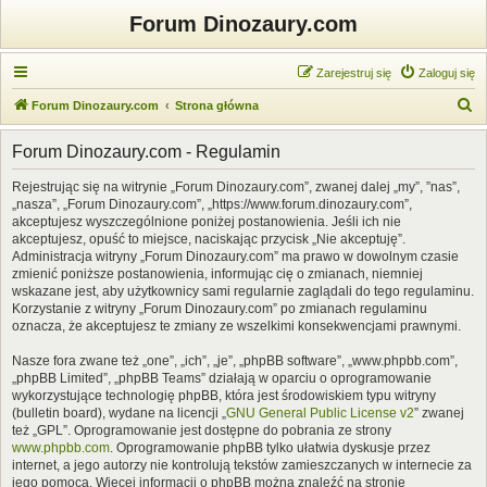
Forum Dinozaury.com
Zarejestruj się
Zaloguj się
S
Forum Dinozaury.com
Strona główna
z
Forum Dinozaury.com - Regulamin
u
k
Rejestrując się na witrynie „Forum Dinozaury.com”, zwanej dalej „my”, ”nas”,
„nasza”, „Forum Dinozaury.com”, „https://www.forum.dinozaury.com”,
a
akceptujesz wyszczególnione poniżej postanowienia. Jeśli ich nie
j
akceptujesz, opuść to miejsce, naciskając przycisk „Nie akceptuję”.
Administracja witryny „Forum Dinozaury.com” ma prawo w dowolnym czasie
zmienić poniższe postanowienia, informując cię o zmianach, niemniej
wskazane jest, aby użytkownicy sami regularnie zaglądali do tego regulaminu.
Korzystanie z witryny „Forum Dinozaury.com” po zmianach regulaminu
oznacza, że akceptujesz te zmiany ze wszelkimi konsekwencjami prawnymi.
Nasze fora zwane też „one”, „ich”, „je”, „phpBB software”, „www.phpbb.com”,
„phpBB Limited”, „phpBB Teams” działają w oparciu o oprogramowanie
wykorzystujące technologię phpBB, która jest środowiskiem typu witryny
(bulletin board), wydane na licencji „
GNU General Public License v2
” zwanej
też „GPL”. Oprogramowanie jest dostępne do pobrania ze strony
www.phpbb.com
. Oprogramowanie phpBB tylko ułatwia dyskusje przez
internet, a jego autorzy nie kontrolują tekstów zamieszczanych w internecie za
jego pomocą. Więcej informacji o phpBB można znaleźć na stronie