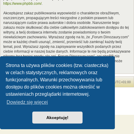
https://www.phpbb.com/
.
Akceptujesz zakaz publikowania wypowiedzi o charakterze obraźliwym,
oszczerczym, propagującym treści niezgodne z polskim prawem lub
naruszającym cudze prawa autorskie i dobra osobiste. Naruszenie tego
zakazu może skutkować dla ciebie całkowitym zablokowaniem dostępu do tej
witryny, a twój dostawca internetu zostanie powiadomiony o twoim
niewłaściwym zachowaniu. Wyrażasz zgodę na to, że „Forum Dinozaury.com”
może w każdej chwili usunąć, zmienić, przenieść lub zamknąć każdy twój
temat, post. Wyrażasz zgodę na zapisywanie wszystkich podanych przez
ciebie informacji w naszej bazie danych. Informacje te nie będą przekazywane
nikomu bez twojej zgody, ale ani „Forum Dinozaury.com”, ani phpBB nie
ponosi odpowiedzialności za włamania do witryny, podczas których może
Strona ta używa plików cookies (tzw. ciasteczka)
dojść do kradzieży danych.
w celach statystycznych, reklamowych oraz
funkcjonalnych. Warunki przechowywania lub
Forum Dinozaury.com
Strona główna
Strefa czasowa
UTC+01:00
dostępu do plików cookies można określić w
Dinozaury.com
© 2006-2020
ustawieniach przeglądarki internetowej.
Technologię dostarcza
phpBB
® Forum Software © phpBB Limited
Dowiedz się więcej
Polski pakiet językowy dostarcza
phpBB.pl
Zasady ochrony danych osobowych
|
Regulamin
Akceptuję!