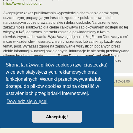
https://www.phpbb.com/
.
Akceptujesz zakaz publikowania wypowiedzi o charakterze obraźliwym,
oszczerczym, propagującym treści niezgodne z polskim prawem lub
naruszającym cudze prawa autorskie i dobra osobiste. Naruszenie tego
zakazu może skutkować dla ciebie całkowitym zablokowaniem dostępu do tej
witryny, a twój dostawca internetu zostanie powiadomiony o twoim
niewłaściwym zachowaniu. Wyrażasz zgodę na to, że „Forum Dinozaury.com”
może w każdej chwili usunąć, zmienić, przenieść lub zamknąć każdy twój
temat, post. Wyrażasz zgodę na zapisywanie wszystkich podanych przez
ciebie informacji w naszej bazie danych. Informacje te nie będą przekazywane
nikomu bez twojej zgody, ale ani „Forum Dinozaury.com”, ani phpBB nie
ponosi odpowiedzialności za włamania do witryny, podczas których może
Strona ta używa plików cookies (tzw. ciasteczka)
dojść do kradzieży danych.
w celach statystycznych, reklamowych oraz
funkcjonalnych. Warunki przechowywania lub
Forum Dinozaury.com
Strona główna
Strefa czasowa
UTC+01:00
dostępu do plików cookies można określić w
Dinozaury.com
© 2006-2020
ustawieniach przeglądarki internetowej.
Technologię dostarcza
phpBB
® Forum Software © phpBB Limited
Dowiedz się więcej
Polski pakiet językowy dostarcza
phpBB.pl
Zasady ochrony danych osobowych
|
Regulamin
Akceptuję!