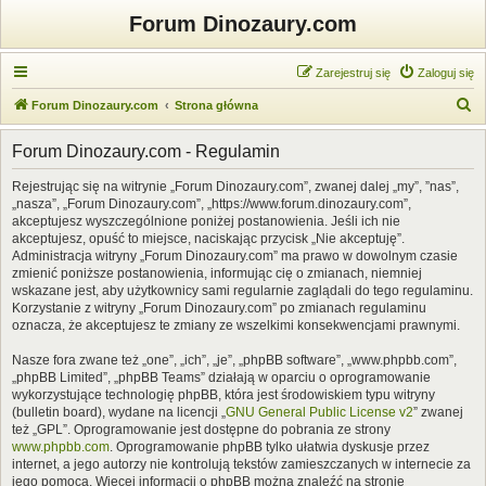
Forum Dinozaury.com
Zarejestruj się
Zaloguj się
S
Forum Dinozaury.com
Strona główna
z
Forum Dinozaury.com - Regulamin
u
k
Rejestrując się na witrynie „Forum Dinozaury.com”, zwanej dalej „my”, ”nas”,
„nasza”, „Forum Dinozaury.com”, „https://www.forum.dinozaury.com”,
a
akceptujesz wyszczególnione poniżej postanowienia. Jeśli ich nie
j
akceptujesz, opuść to miejsce, naciskając przycisk „Nie akceptuję”.
Administracja witryny „Forum Dinozaury.com” ma prawo w dowolnym czasie
zmienić poniższe postanowienia, informując cię o zmianach, niemniej
wskazane jest, aby użytkownicy sami regularnie zaglądali do tego regulaminu.
Korzystanie z witryny „Forum Dinozaury.com” po zmianach regulaminu
oznacza, że akceptujesz te zmiany ze wszelkimi konsekwencjami prawnymi.
Nasze fora zwane też „one”, „ich”, „je”, „phpBB software”, „www.phpbb.com”,
„phpBB Limited”, „phpBB Teams” działają w oparciu o oprogramowanie
wykorzystujące technologię phpBB, która jest środowiskiem typu witryny
(bulletin board), wydane na licencji „
GNU General Public License v2
” zwanej
też „GPL”. Oprogramowanie jest dostępne do pobrania ze strony
www.phpbb.com
. Oprogramowanie phpBB tylko ułatwia dyskusje przez
internet, a jego autorzy nie kontrolują tekstów zamieszczanych w internecie za
jego pomocą. Więcej informacji o phpBB można znaleźć na stronie