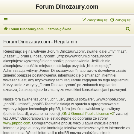
Forum Dinozaury.com
Zarejestruj się
Zaloguj się
S
Forum Dinozaury.com
Strona główna
z
Forum Dinozaury.com - Regulamin
u
k
Rejestrując się na witrynie „Forum Dinozaury.com”, zwanej dalej „my”, ”nas”,
„nasza”, „Forum Dinozaury.com”, „https://www.forum.dinozaury.com”,
a
akceptujesz wyszczególnione poniżej postanowienia. Jeśli ich nie
j
akceptujesz, opuść to miejsce, naciskając przycisk „Nie akceptuję”.
Administracja witryny „Forum Dinozaury.com” ma prawo w dowolnym czasie
zmienić poniższe postanowienia, informując cię o zmianach, niemniej
wskazane jest, aby użytkownicy sami regularnie zaglądali do tego regulaminu.
Korzystanie z witryny „Forum Dinozaury.com” po zmianach regulaminu
oznacza, że akceptujesz te zmiany ze wszelkimi konsekwencjami prawnymi.
Nasze fora zwane też „one”, „ich”, „je”, „phpBB software”, „www.phpbb.com”,
„phpBB Limited”, „phpBB Teams” działają w oparciu o oprogramowanie
wykorzystujące technologię phpBB, która jest środowiskiem typu witryny
(bulletin board), wydane na licencji „
GNU General Public License v2
” zwanej
też „GPL”. Oprogramowanie jest dostępne do pobrania ze strony
www.phpbb.com
. Oprogramowanie phpBB tylko ułatwia dyskusje przez
internet, a jego autorzy nie kontrolują tekstów zamieszczanych w internecie za
jego pomocą. Więcej informacji o phpBB można znaleźć na stronie