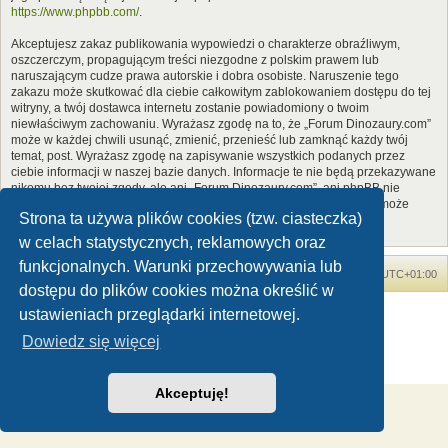
https://www.phpbb.com/
.
Akceptujesz zakaz publikowania wypowiedzi o charakterze obraźliwym,
oszczerczym, propagującym treści niezgodne z polskim prawem lub
naruszającym cudze prawa autorskie i dobra osobiste. Naruszenie tego
zakazu może skutkować dla ciebie całkowitym zablokowaniem dostępu do tej
witryny, a twój dostawca internetu zostanie powiadomiony o twoim
niewłaściwym zachowaniu. Wyrażasz zgodę na to, że „Forum Dinozaury.com”
może w każdej chwili usunąć, zmienić, przenieść lub zamknąć każdy twój
temat, post. Wyrażasz zgodę na zapisywanie wszystkich podanych przez
ciebie informacji w naszej bazie danych. Informacje te nie będą przekazywane
nikomu bez twojej zgody, ale ani „Forum Dinozaury.com”, ani phpBB nie
ponosi odpowiedzialności za włamania do witryny, podczas których może
Strona ta używa plików cookies (tzw. ciasteczka)
dojść do kradzieży danych.
w celach statystycznych, reklamowych oraz
funkcjonalnych. Warunki przechowywania lub
Forum Dinozaury.com
Strona główna
Strefa czasowa
UTC+01:00
dostępu do plików cookies można określić w
Dinozaury.com
© 2006-2020
ustawieniach przeglądarki internetowej.
Technologię dostarcza
phpBB
® Forum Software © phpBB Limited
Dowiedz się więcej
Polski pakiet językowy dostarcza
phpBB.pl
Zasady ochrony danych osobowych
|
Regulamin
Akceptuję!