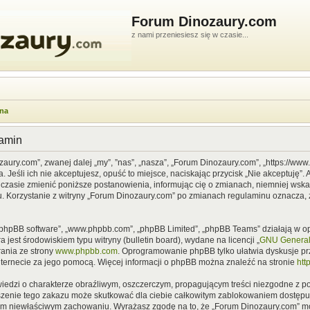
Forum Dinozaury.com
z nami przeniesiesz się w czasie...
wna
lamin
zaury.com”, zwanej dalej „my”, ”nas”, „nasza”, „Forum Dinozaury.com”, „https://ww
Jeśli ich nie akceptujesz, opuść to miejsce, naciskając przycisk „Nie akceptuję”. 
asie zmienić poniższe postanowienia, informując cię o zmianach, niemniej wska
u. Korzystanie z witryny „Forum Dinozaury.com” po zmianach regulaminu oznacza, 
”, „phpBB software”, „www.phpbb.com”, „phpBB Limited”, „phpBB Teams” działają w
 jest środowiskiem typu witryny (bulletin board), wydane na licencji „
GNU General 
ania ze strony
www.phpbb.com
. Oprogramowanie phpBB tylko ułatwia dyskusje prze
nternecie za jego pomocą. Więcej informacji o phpBB można znaleźć na stronie
htt
iedzi o charakterze obraźliwym, oszczerczym, propagującym treści niezgodne z 
szenie tego zakazu może skutkować dla ciebie całkowitym zablokowaniem dostępu d
im niewłaściwym zachowaniu. Wyrażasz zgodę na to, że „Forum Dinozaury.com” mo