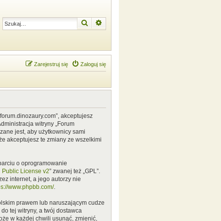
Szukaj
Wyszukiwanie zaawansowane
Zarejestruj się
Zaloguj się
w.forum.dinozaury.com”, akceptujesz
Administracja witryny „Forum
zane jest, aby użytkownicy sami
że akceptujesz te zmiany ze wszelkimi
 oparciu o oprogramowanie
Public License v2
” zwanej też „GPL”.
z internet, a jego autorzy nie
ps://www.phpbb.com/
.
polskim prawem lub naruszającym cudze
o tej witryny, a twój dostawca
że w każdej chwili usunąć, zmienić,