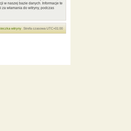
ji w naszej bazie danych. Informacje te
i za włamania do witryny, podczas
teczka witryny
Strefa czasowa
UTC+01:00