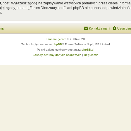
, post. Wyrażasz zgodę na zapisywanie wszystkich podanych przez ciebie informac
ej zgody, ale ani „Forum Dinozaury.com”, ani phpBB nie ponosi odpowiedzialnośc
h.
wna
Kontakt z nami
Usuń cias
Dinozaury.com
© 2006-2020
Technologię dostarcza
phpBB
® Forum Software © phpBB Limited
Polski pakiet językowy dostarcza
phpBB.pl
Zasady ochrony danych osobowych
|
Regulamin