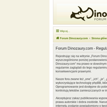
Więcej…
Forum Dinozaury.com
Strona głó
Forum Dinozaury.com - Regu
Rejestrując się na witrynie „Forum Dino
wyszczególnione poniżej postanowienia. 
Dinozaury.com” ma prawo w dowolnym cz
regularnie zaglądali do tego regulamin
konsekwencjami prawnymi.
Nasze fora zwane też „one”, „ich”, „je
wykorzystujące technologię phpBB, która
Oprogramowanie jest dostępne do pobr
kontrolują tekstów zamieszczanych w i
Akceptujesz zakaz publikowania wypow
prawa autorskie i dobra osobiste. Naru
internetu zostanie powiadomiony o two