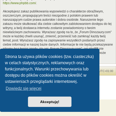
https://www.phpbb.com/
.
Akceptujesz zakaz publikowania wypowiedzi o charakterze obraźliwym,
oszczerczym, propagującym treści niezgodne z polskim prawem lub
naruszającym cudze prawa autorskie i dobra osobiste. Naruszenie tego
zakazu może skutkować dla ciebie całkowitym zablokowaniem dostępu do tej
witryny, a twój dostawca internetu zostanie powiadomiony o twoim
niewłaściwym zachowaniu. Wyrażasz zgodę na to, że „Forum Dinozaury.com”
może w każdej chwili usunąć, zmienić, przenieść lub zamknąć każdy twój
temat, post. Wyrażasz zgodę na zapisywanie wszystkich podanych przez
ciebie informacji w naszej bazie danych. Informacje te nie będą przekazywane
nikomu bez twojej zgody, ale ani „Forum Dinozaury.com”, ani phpBB nie
ponosi odpowiedzialności za włamania do witryny, podczas których może
Strona ta używa plików cookies (tzw. ciasteczka)
dojść do kradzieży danych.
w celach statystycznych, reklamowych oraz
funkcjonalnych. Warunki przechowywania lub
Forum Dinozaury.com
Strona główna
Strefa czasowa
UTC+01:00
dostępu do plików cookies można określić w
Dinozaury.com
© 2006-2020
ustawieniach przeglądarki internetowej.
Technologię dostarcza
phpBB
® Forum Software © phpBB Limited
Dowiedz się więcej
Polski pakiet językowy dostarcza
phpBB.pl
Zasady ochrony danych osobowych
|
Regulamin
Akceptuję!