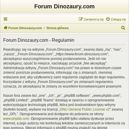
Forum Dinozaury.com
Zarejestruj się
Zaloguj się
S
Forum Dinozaury.com
Strona główna
z
Forum Dinozaury.com - Regulamin
u
k
Rejestrując się na witrynie „Forum Dinozaury.com”, zwanej dalej „my”, ”nas”,
„nasza”, „Forum Dinozaury.com”, „https://www.forum.dinozaury.com”,
a
akceptujesz wyszczególnione poniżej postanowienia. Jeśli ich nie
j
akceptujesz, opuść to miejsce, naciskając przycisk „Nie akceptuję”.
Administracja witryny „Forum Dinozaury.com” ma prawo w dowolnym czasie
zmienić poniższe postanowienia, informując cię o zmianach, niemniej
wskazane jest, aby użytkownicy sami regularnie zaglądali do tego regulaminu.
Korzystanie z witryny „Forum Dinozaury.com” po zmianach regulaminu
oznacza, że akceptujesz te zmiany ze wszelkimi konsekwencjami prawnymi.
Nasze fora zwane też „one”, „ich”, „je”, „phpBB software”, „www.phpbb.com”,
„phpBB Limited”, „phpBB Teams” działają w oparciu o oprogramowanie
wykorzystujące technologię phpBB, która jest środowiskiem typu witryny
(bulletin board), wydane na licencji „
GNU General Public License v2
” zwanej
też „GPL”. Oprogramowanie jest dostępne do pobrania ze strony
www.phpbb.com
. Oprogramowanie phpBB tylko ułatwia dyskusje przez
internet, a jego autorzy nie kontrolują tekstów zamieszczanych w internecie za
jego pomocą. Więcej informacji o phpBB można znaleźć na stronie