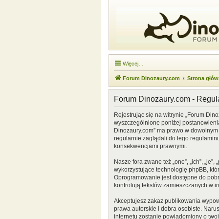
Więcej…
Forum Dinozaury.com
Strona głó
Forum Dinozaury.com - Regu
Rejestrując się na witrynie „Forum Dino
wyszczególnione poniżej postanowienia. 
Dinozaury.com” ma prawo w dowolnym cz
regularnie zaglądali do tego regulamin
konsekwencjami prawnymi.
Nasze fora zwane też „one”, „ich”, „je
wykorzystujące technologię phpBB, która
Oprogramowanie jest dostępne do pobr
kontrolują tekstów zamieszczanych w i
Akceptujesz zakaz publikowania wypow
prawa autorskie i dobra osobiste. Naru
internetu zostanie powiadomiony o two