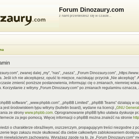
Forum Dinozaury.com
z nami przeniesiesz się w czasie...
wna
lamin
zaury.com”, zwanej dalej „my”, ”nas”, „nasza”, „Forum Dinozaury.com”, „https://ww
Jeśli ich nie akceptujesz, opuść to miejsce, naciskając przycisk „Nie akceptuję”. 
asie zmienić poniższe postanowienia, informując cię o zmianach, niemniej wska
u. Korzystanie z witryny „Forum Dinozaury.com” po zmianach regulaminu oznacza, 
”, „phpBB software”, „www.phpbb.com”, „phpBB Limited”, „phpBB Teams” działają w
 jest środowiskiem typu witryny (bulletin board), wydane na licencji „
GNU General 
ania ze strony
www.phpbb.com
. Oprogramowanie phpBB tylko ułatwia dyskusje prze
nternecie za jego pomocą. Więcej informacji o phpBB można znaleźć na stronie
htt
iedzi o charakterze obraźliwym, oszczerczym, propagującym treści niezgodne z 
szenie tego zakazu może skutkować dla ciebie całkowitym zablokowaniem dostępu d
im niewłaściwym zachowaniu. Wyrażasz zgodę na to, że „Forum Dinozaury.com” mo