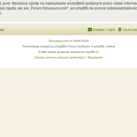
, post. Wyrażasz zgodę na zapisywanie wszystkich podanych przez ciebie informac
ej zgody, ale ani „Forum Dinozaury.com”, ani phpBB nie ponosi odpowiedzialnośc
h.
wna
Kontakt z nami
Usuń cias
Dinozaury.com
© 2006-2020
Technologię dostarcza
phpBB
® Forum Software © phpBB Limited
Polski pakiet językowy dostarcza
phpBB.pl
Zasady ochrony danych osobowych
|
Regulamin