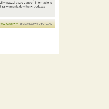
ji w naszej bazie danych. Informacje te
i za włamania do witryny, podczas
teczka witryny
Strefa czasowa
UTC+01:00