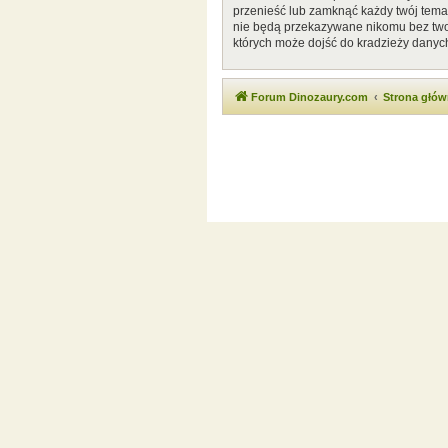
przenieść lub zamknąć każdy twój temat
nie będą przekazywane nikomu bez twoj
których może dojść do kradzieży danyc
Forum Dinozaury.com
Strona głó