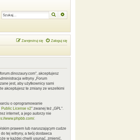
Szukaj
Wyszukiwanie zaawansowane
Zarejestruj się
Zaloguj się
w.forum.dinozaury.com”, akceptujesz
Administracja witryny „Forum
zane jest, aby użytkownicy sami
że akceptujesz te zmiany ze wszelkimi
 oparciu o oprogramowanie
Public License v2
” zwanej też „GPL”.
z internet, a jego autorzy nie
ps://www.phpbb.com/
.
polskim prawem lub naruszającym cudze
o tej witryny, a twój dostawca
że w każdej chwili usunąć, zmienić,