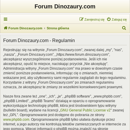
Forum Dinozaury.com
Zarejestruj się
Zaloguj się
S
Forum Dinozaury.com
Strona główna
z
Forum Dinozaury.com - Regulamin
u
k
Rejestrując się na witrynie „Forum Dinozaury.com”, zwanej dalej „my”, ”nas”,
„nasza”, „Forum Dinozaury.com”, „https://www.forum.dinozaury.com”,
a
akceptujesz wyszczególnione poniżej postanowienia. Jeśli ich nie
j
akceptujesz, opuść to miejsce, naciskając przycisk „Nie akceptuję”.
Administracja witryny „Forum Dinozaury.com” ma prawo w dowolnym czasie
zmienić poniższe postanowienia, informując cię o zmianach, niemniej
wskazane jest, aby użytkownicy sami regularnie zaglądali do tego regulaminu.
Korzystanie z witryny „Forum Dinozaury.com” po zmianach regulaminu
oznacza, że akceptujesz te zmiany ze wszelkimi konsekwencjami prawnymi.
Nasze fora zwane też „one”, „ich”, „je”, „phpBB software”, „www.phpbb.com”,
„phpBB Limited”, „phpBB Teams” działają w oparciu o oprogramowanie
wykorzystujące technologię phpBB, która jest środowiskiem typu witryny
(bulletin board), wydane na licencji „
GNU General Public License v2
” zwanej
też „GPL”. Oprogramowanie jest dostępne do pobrania ze strony
www.phpbb.com
. Oprogramowanie phpBB tylko ułatwia dyskusje przez
internet, a jego autorzy nie kontrolują tekstów zamieszczanych w internecie za
jego pomocą. Więcej informacji o phpBB można znaleźć na stronie