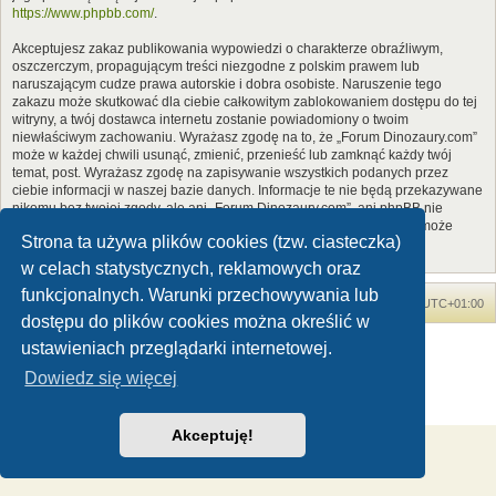
https://www.phpbb.com/
.
Akceptujesz zakaz publikowania wypowiedzi o charakterze obraźliwym,
oszczerczym, propagującym treści niezgodne z polskim prawem lub
naruszającym cudze prawa autorskie i dobra osobiste. Naruszenie tego
zakazu może skutkować dla ciebie całkowitym zablokowaniem dostępu do tej
witryny, a twój dostawca internetu zostanie powiadomiony o twoim
niewłaściwym zachowaniu. Wyrażasz zgodę na to, że „Forum Dinozaury.com”
może w każdej chwili usunąć, zmienić, przenieść lub zamknąć każdy twój
temat, post. Wyrażasz zgodę na zapisywanie wszystkich podanych przez
ciebie informacji w naszej bazie danych. Informacje te nie będą przekazywane
nikomu bez twojej zgody, ale ani „Forum Dinozaury.com”, ani phpBB nie
ponosi odpowiedzialności za włamania do witryny, podczas których może
Strona ta używa plików cookies (tzw. ciasteczka)
dojść do kradzieży danych.
w celach statystycznych, reklamowych oraz
funkcjonalnych. Warunki przechowywania lub
Forum Dinozaury.com
Strona główna
Strefa czasowa
UTC+01:00
dostępu do plików cookies można określić w
Dinozaury.com
© 2006-2020
ustawieniach przeglądarki internetowej.
Technologię dostarcza
phpBB
® Forum Software © phpBB Limited
Dowiedz się więcej
Polski pakiet językowy dostarcza
phpBB.pl
Zasady ochrony danych osobowych
|
Regulamin
Akceptuję!