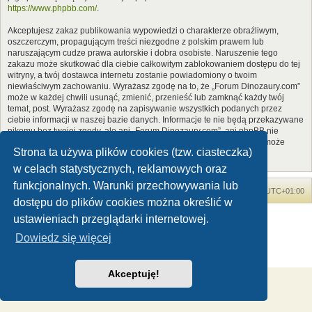
https://www.phpbb.com/
.
Akceptujesz zakaz publikowania wypowiedzi o charakterze obraźliwym,
oszczerczym, propagującym treści niezgodne z polskim prawem lub
naruszającym cudze prawa autorskie i dobra osobiste. Naruszenie tego
zakazu może skutkować dla ciebie całkowitym zablokowaniem dostępu do tej
witryny, a twój dostawca internetu zostanie powiadomiony o twoim
niewłaściwym zachowaniu. Wyrażasz zgodę na to, że „Forum Dinozaury.com”
może w każdej chwili usunąć, zmienić, przenieść lub zamknąć każdy twój
temat, post. Wyrażasz zgodę na zapisywanie wszystkich podanych przez
ciebie informacji w naszej bazie danych. Informacje te nie będą przekazywane
nikomu bez twojej zgody, ale ani „Forum Dinozaury.com”, ani phpBB nie
ponosi odpowiedzialności za włamania do witryny, podczas których może
Strona ta używa plików cookies (tzw. ciasteczka)
dojść do kradzieży danych.
w celach statystycznych, reklamowych oraz
funkcjonalnych. Warunki przechowywania lub
Forum Dinozaury.com
Strona główna
Strefa czasowa
UTC+01:00
dostępu do plików cookies można określić w
Dinozaury.com
© 2006-2020
ustawieniach przeglądarki internetowej.
Technologię dostarcza
phpBB
® Forum Software © phpBB Limited
Dowiedz się więcej
Polski pakiet językowy dostarcza
phpBB.pl
Zasady ochrony danych osobowych
|
Regulamin
Akceptuję!