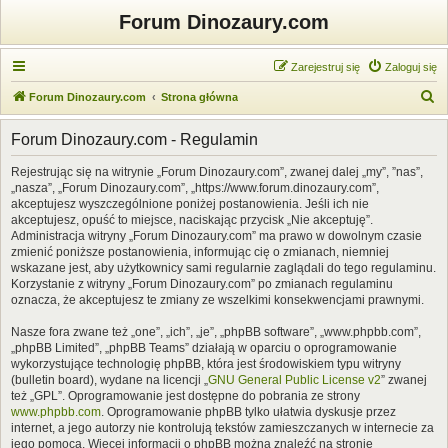
Forum Dinozaury.com
Zarejestruj się
Zaloguj się
S
Forum Dinozaury.com
Strona główna
z
Forum Dinozaury.com - Regulamin
u
k
Rejestrując się na witrynie „Forum Dinozaury.com”, zwanej dalej „my”, ”nas”,
„nasza”, „Forum Dinozaury.com”, „https://www.forum.dinozaury.com”,
a
akceptujesz wyszczególnione poniżej postanowienia. Jeśli ich nie
j
akceptujesz, opuść to miejsce, naciskając przycisk „Nie akceptuję”.
Administracja witryny „Forum Dinozaury.com” ma prawo w dowolnym czasie
zmienić poniższe postanowienia, informując cię o zmianach, niemniej
wskazane jest, aby użytkownicy sami regularnie zaglądali do tego regulaminu.
Korzystanie z witryny „Forum Dinozaury.com” po zmianach regulaminu
oznacza, że akceptujesz te zmiany ze wszelkimi konsekwencjami prawnymi.
Nasze fora zwane też „one”, „ich”, „je”, „phpBB software”, „www.phpbb.com”,
„phpBB Limited”, „phpBB Teams” działają w oparciu o oprogramowanie
wykorzystujące technologię phpBB, która jest środowiskiem typu witryny
(bulletin board), wydane na licencji „
GNU General Public License v2
” zwanej
też „GPL”. Oprogramowanie jest dostępne do pobrania ze strony
www.phpbb.com
. Oprogramowanie phpBB tylko ułatwia dyskusje przez
internet, a jego autorzy nie kontrolują tekstów zamieszczanych w internecie za
jego pomocą. Więcej informacji o phpBB można znaleźć na stronie