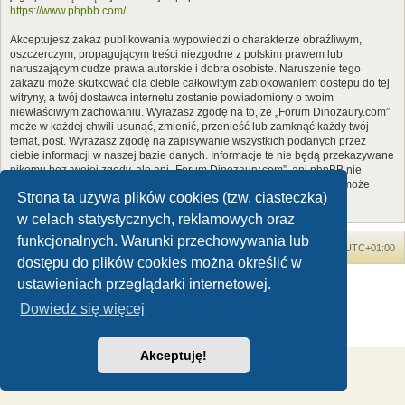
https://www.phpbb.com/
.
Akceptujesz zakaz publikowania wypowiedzi o charakterze obraźliwym,
oszczerczym, propagującym treści niezgodne z polskim prawem lub
naruszającym cudze prawa autorskie i dobra osobiste. Naruszenie tego
zakazu może skutkować dla ciebie całkowitym zablokowaniem dostępu do tej
witryny, a twój dostawca internetu zostanie powiadomiony o twoim
niewłaściwym zachowaniu. Wyrażasz zgodę na to, że „Forum Dinozaury.com”
może w każdej chwili usunąć, zmienić, przenieść lub zamknąć każdy twój
temat, post. Wyrażasz zgodę na zapisywanie wszystkich podanych przez
ciebie informacji w naszej bazie danych. Informacje te nie będą przekazywane
nikomu bez twojej zgody, ale ani „Forum Dinozaury.com”, ani phpBB nie
ponosi odpowiedzialności za włamania do witryny, podczas których może
Strona ta używa plików cookies (tzw. ciasteczka)
dojść do kradzieży danych.
w celach statystycznych, reklamowych oraz
funkcjonalnych. Warunki przechowywania lub
Forum Dinozaury.com
Strona główna
Strefa czasowa
UTC+01:00
dostępu do plików cookies można określić w
Dinozaury.com
© 2006-2020
ustawieniach przeglądarki internetowej.
Technologię dostarcza
phpBB
® Forum Software © phpBB Limited
Dowiedz się więcej
Polski pakiet językowy dostarcza
phpBB.pl
Zasady ochrony danych osobowych
|
Regulamin
Akceptuję!