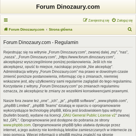
Forum Dinozaury.com
Zarejestruj się
Zaloguj się
S
Forum Dinozaury.com
Strona główna
z
Forum Dinozaury.com - Regulamin
u
k
Rejestrując się na witrynie „Forum Dinozaury.com”, zwanej dalej „my”, ”nas”,
„nasza”, „Forum Dinozaury.com”, „https://www.forum.dinozaury.com”,
a
akceptujesz wyszczególnione poniżej postanowienia. Jeśli ich nie
j
akceptujesz, opuść to miejsce, naciskając przycisk „Nie akceptuję”.
Administracja witryny „Forum Dinozaury.com” ma prawo w dowolnym czasie
zmienić poniższe postanowienia, informując cię o zmianach, niemniej
wskazane jest, aby użytkownicy sami regularnie zaglądali do tego regulaminu.
Korzystanie z witryny „Forum Dinozaury.com” po zmianach regulaminu
oznacza, że akceptujesz te zmiany ze wszelkimi konsekwencjami prawnymi.
Nasze fora zwane też „one”, „ich”, „je”, „phpBB software”, „www.phpbb.com”,
„phpBB Limited”, „phpBB Teams” działają w oparciu o oprogramowanie
wykorzystujące technologię phpBB, która jest środowiskiem typu witryny
(bulletin board), wydane na licencji „
GNU General Public License v2
” zwanej
też „GPL”. Oprogramowanie jest dostępne do pobrania ze strony
www.phpbb.com
. Oprogramowanie phpBB tylko ułatwia dyskusje przez
internet, a jego autorzy nie kontrolują tekstów zamieszczanych w internecie za
jego pomocą. Więcej informacji o phpBB można znaleźć na stronie