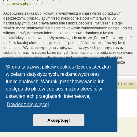
https://www.phpbb.com/
.
Akceptujesz zakaz publikowania wypowiedzi o charakterze obraźliwym,
oszczerczym, propagującym treści niezgodne z polskim prawem lub
naruszającym cudze prawa autorskie i dobra osobiste. Naruszenie tego
zakazu może skutkować dla ciebie całkowitym zablokowaniem dostępu do tej
witryny, a twój dostawca internetu zostanie powiadomiony o twoim
niewłaściwym zachowaniu. Wyrażasz zgodę na to, że „Forum Dinozaury.com”
może w każdej chwili usunąć, zmienić, przenieść lub zamknąć każdy twój
temat, post. Wyrażasz zgodę na zapisywanie wszystkich podanych przez
ciebie informacji w naszej bazie danych. Informacje te nie będą przekazywane
nikomu bez twojej zgody, ale ani „Forum Dinozaury.com”, ani phpBB nie
ponosi odpowiedzialności za włamania do witryny, podczas których może
Strona ta używa plików cookies (tzw. ciasteczka)
dojść do kradzieży danych.
w celach statystycznych, reklamowych oraz
funkcjonalnych. Warunki przechowywania lub
Forum Dinozaury.com
Strona główna
Strefa czasowa
UTC+01:00
dostępu do plików cookies można określić w
Dinozaury.com
© 2006-2020
ustawieniach przeglądarki internetowej.
Technologię dostarcza
phpBB
® Forum Software © phpBB Limited
Dowiedz się więcej
Polski pakiet językowy dostarcza
phpBB.pl
Zasady ochrony danych osobowych
|
Regulamin
Akceptuję!