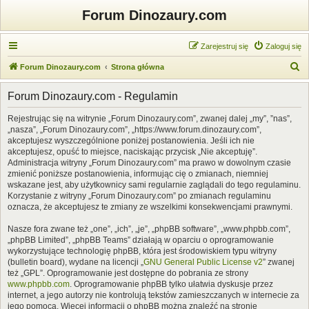
Forum Dinozaury.com
Zarejestruj się
Zaloguj się
S
Forum Dinozaury.com
Strona główna
z
Forum Dinozaury.com - Regulamin
u
k
Rejestrując się na witrynie „Forum Dinozaury.com”, zwanej dalej „my”, ”nas”,
„nasza”, „Forum Dinozaury.com”, „https://www.forum.dinozaury.com”,
a
akceptujesz wyszczególnione poniżej postanowienia. Jeśli ich nie
j
akceptujesz, opuść to miejsce, naciskając przycisk „Nie akceptuję”.
Administracja witryny „Forum Dinozaury.com” ma prawo w dowolnym czasie
zmienić poniższe postanowienia, informując cię o zmianach, niemniej
wskazane jest, aby użytkownicy sami regularnie zaglądali do tego regulaminu.
Korzystanie z witryny „Forum Dinozaury.com” po zmianach regulaminu
oznacza, że akceptujesz te zmiany ze wszelkimi konsekwencjami prawnymi.
Nasze fora zwane też „one”, „ich”, „je”, „phpBB software”, „www.phpbb.com”,
„phpBB Limited”, „phpBB Teams” działają w oparciu o oprogramowanie
wykorzystujące technologię phpBB, która jest środowiskiem typu witryny
(bulletin board), wydane na licencji „
GNU General Public License v2
” zwanej
też „GPL”. Oprogramowanie jest dostępne do pobrania ze strony
www.phpbb.com
. Oprogramowanie phpBB tylko ułatwia dyskusje przez
internet, a jego autorzy nie kontrolują tekstów zamieszczanych w internecie za
jego pomocą. Więcej informacji o phpBB można znaleźć na stronie