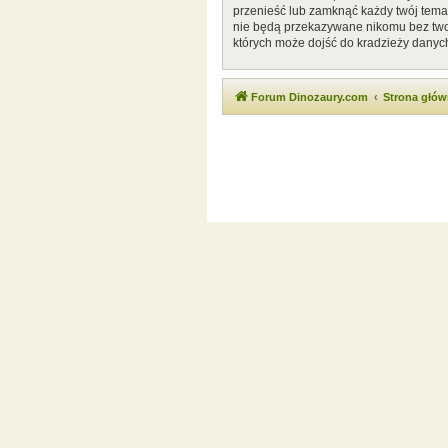
przenieść lub zamknąć każdy twój temat
nie będą przekazywane nikomu bez twoj
których może dojść do kradzieży danyc
Forum Dinozaury.com
Strona głó