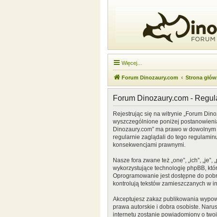
Więcej…
Forum Dinozaury.com
Strona głó
Forum Dinozaury.com - Regu
Rejestrując się na witrynie „Forum Dino
wyszczególnione poniżej postanowienia. 
Dinozaury.com” ma prawo w dowolnym cz
regularnie zaglądali do tego regulamin
konsekwencjami prawnymi.
Nasze fora zwane też „one”, „ich”, „je
wykorzystujące technologię phpBB, która
Oprogramowanie jest dostępne do pobr
kontrolują tekstów zamieszczanych w i
Akceptujesz zakaz publikowania wypow
prawa autorskie i dobra osobiste. Naru
internetu zostanie powiadomiony o two