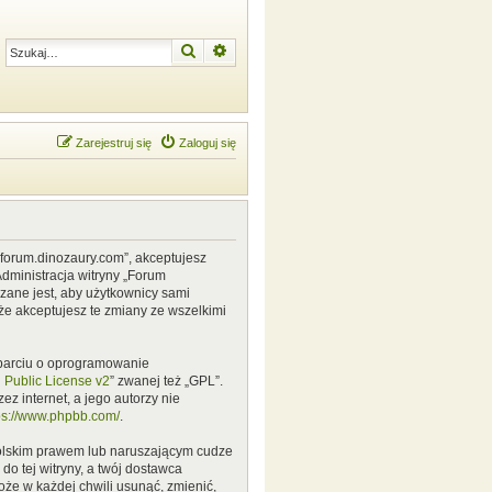
Szukaj
Wyszukiwanie zaawansowane
Zarejestruj się
Zaloguj się
w.forum.dinozaury.com”, akceptujesz
Administracja witryny „Forum
zane jest, aby użytkownicy sami
że akceptujesz te zmiany ze wszelkimi
 oparciu o oprogramowanie
Public License v2
” zwanej też „GPL”.
z internet, a jego autorzy nie
ps://www.phpbb.com/
.
polskim prawem lub naruszającym cudze
o tej witryny, a twój dostawca
że w każdej chwili usunąć, zmienić,