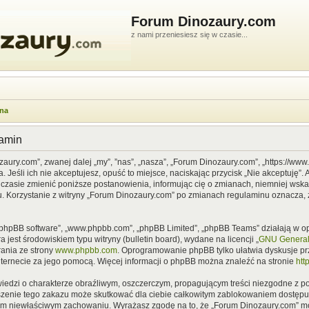
Forum Dinozaury.com
z nami przeniesiesz się w czasie...
wna
lamin
zaury.com”, zwanej dalej „my”, ”nas”, „nasza”, „Forum Dinozaury.com”, „https://ww
Jeśli ich nie akceptujesz, opuść to miejsce, naciskając przycisk „Nie akceptuję”. 
asie zmienić poniższe postanowienia, informując cię o zmianach, niemniej wska
u. Korzystanie z witryny „Forum Dinozaury.com” po zmianach regulaminu oznacza, 
”, „phpBB software”, „www.phpbb.com”, „phpBB Limited”, „phpBB Teams” działają w
 jest środowiskiem typu witryny (bulletin board), wydane na licencji „
GNU General 
ania ze strony
www.phpbb.com
. Oprogramowanie phpBB tylko ułatwia dyskusje prze
nternecie za jego pomocą. Więcej informacji o phpBB można znaleźć na stronie
htt
iedzi o charakterze obraźliwym, oszczerczym, propagującym treści niezgodne z 
szenie tego zakazu może skutkować dla ciebie całkowitym zablokowaniem dostępu d
im niewłaściwym zachowaniu. Wyrażasz zgodę na to, że „Forum Dinozaury.com” mo