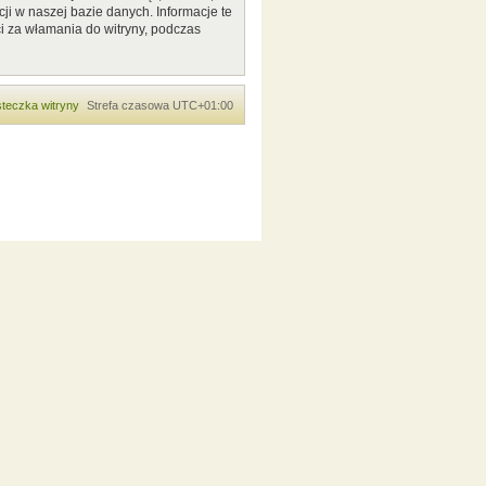
ji w naszej bazie danych. Informacje te
i za włamania do witryny, podczas
teczka witryny
Strefa czasowa
UTC+01:00