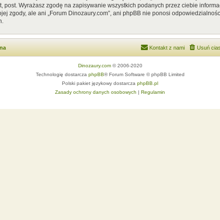
, post. Wyrażasz zgodę na zapisywanie wszystkich podanych przez ciebie informac
ej zgody, ale ani „Forum Dinozaury.com”, ani phpBB nie ponosi odpowiedzialnośc
h.
wna
Kontakt z nami
Usuń cias
Dinozaury.com
© 2006-2020
Technologię dostarcza
phpBB
® Forum Software © phpBB Limited
Polski pakiet językowy dostarcza
phpBB.pl
Zasady ochrony danych osobowych
|
Regulamin