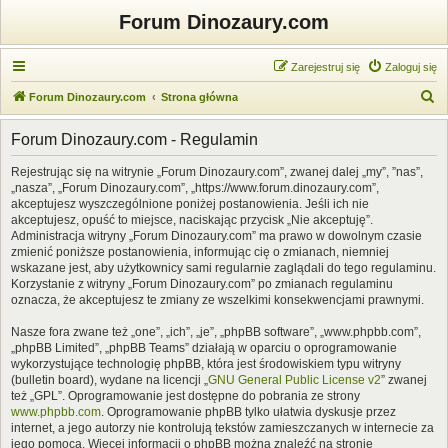
Forum Dinozaury.com
Zarejestruj się
Zaloguj się
S
Forum Dinozaury.com
Strona główna
z
Forum Dinozaury.com - Regulamin
u
k
Rejestrując się na witrynie „Forum Dinozaury.com”, zwanej dalej „my”, ”nas”,
„nasza”, „Forum Dinozaury.com”, „https://www.forum.dinozaury.com”,
a
akceptujesz wyszczególnione poniżej postanowienia. Jeśli ich nie
j
akceptujesz, opuść to miejsce, naciskając przycisk „Nie akceptuję”.
Administracja witryny „Forum Dinozaury.com” ma prawo w dowolnym czasie
zmienić poniższe postanowienia, informując cię o zmianach, niemniej
wskazane jest, aby użytkownicy sami regularnie zaglądali do tego regulaminu.
Korzystanie z witryny „Forum Dinozaury.com” po zmianach regulaminu
oznacza, że akceptujesz te zmiany ze wszelkimi konsekwencjami prawnymi.
Nasze fora zwane też „one”, „ich”, „je”, „phpBB software”, „www.phpbb.com”,
„phpBB Limited”, „phpBB Teams” działają w oparciu o oprogramowanie
wykorzystujące technologię phpBB, która jest środowiskiem typu witryny
(bulletin board), wydane na licencji „
GNU General Public License v2
” zwanej
też „GPL”. Oprogramowanie jest dostępne do pobrania ze strony
www.phpbb.com
. Oprogramowanie phpBB tylko ułatwia dyskusje przez
internet, a jego autorzy nie kontrolują tekstów zamieszczanych w internecie za
jego pomocą. Więcej informacji o phpBB można znaleźć na stronie