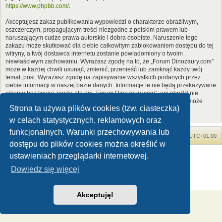
https://www.phpbb.com/
.
Akceptujesz zakaz publikowania wypowiedzi o charakterze obraźliwym,
oszczerczym, propagującym treści niezgodne z polskim prawem lub
naruszającym cudze prawa autorskie i dobra osobiste. Naruszenie tego
zakazu może skutkować dla ciebie całkowitym zablokowaniem dostępu do tej
witryny, a twój dostawca internetu zostanie powiadomiony o twoim
niewłaściwym zachowaniu. Wyrażasz zgodę na to, że „Forum Dinozaury.com”
może w każdej chwili usunąć, zmienić, przenieść lub zamknąć każdy twój
temat, post. Wyrażasz zgodę na zapisywanie wszystkich podanych przez
ciebie informacji w naszej bazie danych. Informacje te nie będą przekazywane
nikomu bez twojej zgody, ale ani „Forum Dinozaury.com”, ani phpBB nie
ponosi odpowiedzialności za włamania do witryny, podczas których może
Strona ta używa plików cookies (tzw. ciasteczka)
dojść do kradzieży danych.
w celach statystycznych, reklamowych oraz
funkcjonalnych. Warunki przechowywania lub
Forum Dinozaury.com
Strona główna
Strefa czasowa
UTC+01:00
dostępu do plików cookies można określić w
Dinozaury.com
© 2006-2020
ustawieniach przeglądarki internetowej.
Technologię dostarcza
phpBB
® Forum Software © phpBB Limited
Dowiedz się więcej
Polski pakiet językowy dostarcza
phpBB.pl
Zasady ochrony danych osobowych
|
Regulamin
Akceptuję!