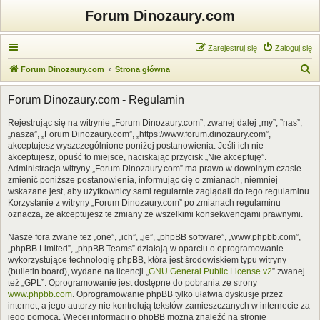
Forum Dinozaury.com
Zarejestruj się
Zaloguj się
S
Forum Dinozaury.com
Strona główna
z
Forum Dinozaury.com - Regulamin
u
k
Rejestrując się na witrynie „Forum Dinozaury.com”, zwanej dalej „my”, ”nas”,
„nasza”, „Forum Dinozaury.com”, „https://www.forum.dinozaury.com”,
a
akceptujesz wyszczególnione poniżej postanowienia. Jeśli ich nie
j
akceptujesz, opuść to miejsce, naciskając przycisk „Nie akceptuję”.
Administracja witryny „Forum Dinozaury.com” ma prawo w dowolnym czasie
zmienić poniższe postanowienia, informując cię o zmianach, niemniej
wskazane jest, aby użytkownicy sami regularnie zaglądali do tego regulaminu.
Korzystanie z witryny „Forum Dinozaury.com” po zmianach regulaminu
oznacza, że akceptujesz te zmiany ze wszelkimi konsekwencjami prawnymi.
Nasze fora zwane też „one”, „ich”, „je”, „phpBB software”, „www.phpbb.com”,
„phpBB Limited”, „phpBB Teams” działają w oparciu o oprogramowanie
wykorzystujące technologię phpBB, która jest środowiskiem typu witryny
(bulletin board), wydane na licencji „
GNU General Public License v2
” zwanej
też „GPL”. Oprogramowanie jest dostępne do pobrania ze strony
www.phpbb.com
. Oprogramowanie phpBB tylko ułatwia dyskusje przez
internet, a jego autorzy nie kontrolują tekstów zamieszczanych w internecie za
jego pomocą. Więcej informacji o phpBB można znaleźć na stronie