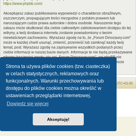
https://www.phpbb.com/
.
Akceptujesz zakaz publikowania wypowiedzi o charakterze obraźliwym,
oszczerczym, propagującym treści niezgodne z polskim prawem lub
naruszającym cudze prawa autorskie i dobra osobiste. Naruszenie tego
zakazu może skutkować dla ciebie całkowitym zablokowaniem dostępu do tej
witryny, a twój dostawca internetu zostanie powiadomiony o twoim
niewłaściwym zachowaniu. Wyrażasz zgodę na to, że „Forum Dinozaury.com”
może w każdej chwili usunąć, zmienić, przenieść lub zamknąć każdy twój
temat, post. Wyrażasz zgodę na zapisywanie wszystkich podanych przez
ciebie informacji w naszej bazie danych. Informacje te nie będą przekazywane
nikomu bez twojej zgody, ale ani „Forum Dinozaury.com”, ani phpBB nie
ponosi odpowiedzialności za włamania do witryny, podczas których może
Strona ta używa plików cookies (tzw. ciasteczka)
dojść do kradzieży danych.
w celach statystycznych, reklamowych oraz
funkcjonalnych. Warunki przechowywania lub
Forum Dinozaury.com
Strona główna
Strefa czasowa
UTC+01:00
dostępu do plików cookies można określić w
Dinozaury.com
© 2006-2020
ustawieniach przeglądarki internetowej.
Technologię dostarcza
phpBB
® Forum Software © phpBB Limited
Dowiedz się więcej
Polski pakiet językowy dostarcza
phpBB.pl
Zasady ochrony danych osobowych
|
Regulamin
Akceptuję!