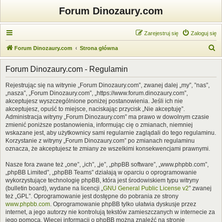
Forum Dinozaury.com
Zarejestruj się
Zaloguj się
S
Forum Dinozaury.com
Strona główna
z
Forum Dinozaury.com - Regulamin
u
k
Rejestrując się na witrynie „Forum Dinozaury.com”, zwanej dalej „my”, ”nas”,
„nasza”, „Forum Dinozaury.com”, „https://www.forum.dinozaury.com”,
a
akceptujesz wyszczególnione poniżej postanowienia. Jeśli ich nie
j
akceptujesz, opuść to miejsce, naciskając przycisk „Nie akceptuję”.
Administracja witryny „Forum Dinozaury.com” ma prawo w dowolnym czasie
zmienić poniższe postanowienia, informując cię o zmianach, niemniej
wskazane jest, aby użytkownicy sami regularnie zaglądali do tego regulaminu.
Korzystanie z witryny „Forum Dinozaury.com” po zmianach regulaminu
oznacza, że akceptujesz te zmiany ze wszelkimi konsekwencjami prawnymi.
Nasze fora zwane też „one”, „ich”, „je”, „phpBB software”, „www.phpbb.com”,
„phpBB Limited”, „phpBB Teams” działają w oparciu o oprogramowanie
wykorzystujące technologię phpBB, która jest środowiskiem typu witryny
(bulletin board), wydane na licencji „
GNU General Public License v2
” zwanej
też „GPL”. Oprogramowanie jest dostępne do pobrania ze strony
www.phpbb.com
. Oprogramowanie phpBB tylko ułatwia dyskusje przez
internet, a jego autorzy nie kontrolują tekstów zamieszczanych w internecie za
jego pomocą. Więcej informacji o phpBB można znaleźć na stronie