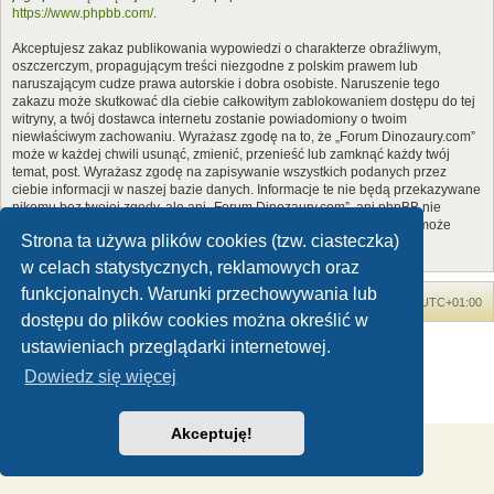
https://www.phpbb.com/
.
Akceptujesz zakaz publikowania wypowiedzi o charakterze obraźliwym,
oszczerczym, propagującym treści niezgodne z polskim prawem lub
naruszającym cudze prawa autorskie i dobra osobiste. Naruszenie tego
zakazu może skutkować dla ciebie całkowitym zablokowaniem dostępu do tej
witryny, a twój dostawca internetu zostanie powiadomiony o twoim
niewłaściwym zachowaniu. Wyrażasz zgodę na to, że „Forum Dinozaury.com”
może w każdej chwili usunąć, zmienić, przenieść lub zamknąć każdy twój
temat, post. Wyrażasz zgodę na zapisywanie wszystkich podanych przez
ciebie informacji w naszej bazie danych. Informacje te nie będą przekazywane
nikomu bez twojej zgody, ale ani „Forum Dinozaury.com”, ani phpBB nie
ponosi odpowiedzialności za włamania do witryny, podczas których może
Strona ta używa plików cookies (tzw. ciasteczka)
dojść do kradzieży danych.
w celach statystycznych, reklamowych oraz
funkcjonalnych. Warunki przechowywania lub
Forum Dinozaury.com
Strona główna
Strefa czasowa
UTC+01:00
dostępu do plików cookies można określić w
Dinozaury.com
© 2006-2020
ustawieniach przeglądarki internetowej.
Technologię dostarcza
phpBB
® Forum Software © phpBB Limited
Dowiedz się więcej
Polski pakiet językowy dostarcza
phpBB.pl
Zasady ochrony danych osobowych
|
Regulamin
Akceptuję!