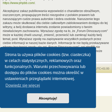
https://www.phpbb.com/
.
Akceptujesz zakaz publikowania wypowiedzi o charakterze obraźliwym,
oszczerczym, propagującym treści niezgodne z polskim prawem lub
naruszającym cudze prawa autorskie i dobra osobiste. Naruszenie tego
zakazu może skutkować dla ciebie całkowitym zablokowaniem dostępu do tej
witryny, a twój dostawca internetu zostanie powiadomiony o twoim
niewłaściwym zachowaniu. Wyrażasz zgodę na to, że „Forum Dinozaury.com”
może w każdej chwili usunąć, zmienić, przenieść lub zamknąć każdy twój
temat, post. Wyrażasz zgodę na zapisywanie wszystkich podanych przez
ciebie informacji w naszej bazie danych. Informacje te nie będą przekazywane
nikomu bez twojej zgody, ale ani „Forum Dinozaury.com”, ani phpBB nie
ponosi odpowiedzialności za włamania do witryny, podczas których może
Strona ta używa plików cookies (tzw. ciasteczka)
dojść do kradzieży danych.
w celach statystycznych, reklamowych oraz
funkcjonalnych. Warunki przechowywania lub
Forum Dinozaury.com
Strona główna
Strefa czasowa
UTC+01:00
dostępu do plików cookies można określić w
Dinozaury.com
© 2006-2020
ustawieniach przeglądarki internetowej.
Technologię dostarcza
phpBB
® Forum Software © phpBB Limited
Dowiedz się więcej
Polski pakiet językowy dostarcza
phpBB.pl
Zasady ochrony danych osobowych
|
Regulamin
Akceptuję!