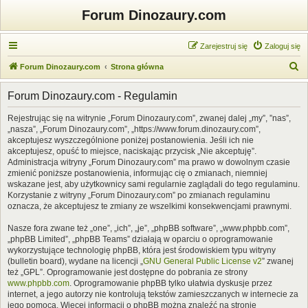
Forum Dinozaury.com
Zarejestruj się
Zaloguj się
S
Forum Dinozaury.com
Strona główna
z
Forum Dinozaury.com - Regulamin
u
k
Rejestrując się na witrynie „Forum Dinozaury.com”, zwanej dalej „my”, ”nas”,
„nasza”, „Forum Dinozaury.com”, „https://www.forum.dinozaury.com”,
a
akceptujesz wyszczególnione poniżej postanowienia. Jeśli ich nie
j
akceptujesz, opuść to miejsce, naciskając przycisk „Nie akceptuję”.
Administracja witryny „Forum Dinozaury.com” ma prawo w dowolnym czasie
zmienić poniższe postanowienia, informując cię o zmianach, niemniej
wskazane jest, aby użytkownicy sami regularnie zaglądali do tego regulaminu.
Korzystanie z witryny „Forum Dinozaury.com” po zmianach regulaminu
oznacza, że akceptujesz te zmiany ze wszelkimi konsekwencjami prawnymi.
Nasze fora zwane też „one”, „ich”, „je”, „phpBB software”, „www.phpbb.com”,
„phpBB Limited”, „phpBB Teams” działają w oparciu o oprogramowanie
wykorzystujące technologię phpBB, która jest środowiskiem typu witryny
(bulletin board), wydane na licencji „
GNU General Public License v2
” zwanej
też „GPL”. Oprogramowanie jest dostępne do pobrania ze strony
www.phpbb.com
. Oprogramowanie phpBB tylko ułatwia dyskusje przez
internet, a jego autorzy nie kontrolują tekstów zamieszczanych w internecie za
jego pomocą. Więcej informacji o phpBB można znaleźć na stronie