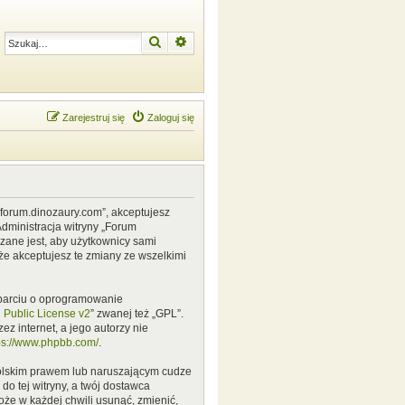
Szukaj
Wyszukiwanie zaawansowane
Zarejestruj się
Zaloguj się
w.forum.dinozaury.com”, akceptujesz
Administracja witryny „Forum
zane jest, aby użytkownicy sami
że akceptujesz te zmiany ze wszelkimi
 oparciu o oprogramowanie
Public License v2
” zwanej też „GPL”.
z internet, a jego autorzy nie
ps://www.phpbb.com/
.
polskim prawem lub naruszającym cudze
o tej witryny, a twój dostawca
że w każdej chwili usunąć, zmienić,