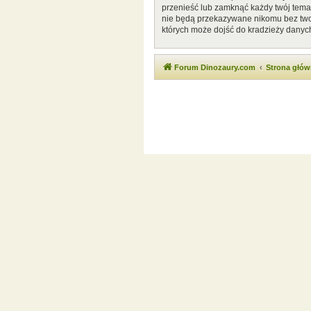
przenieść lub zamknąć każdy twój temat
nie będą przekazywane nikomu bez twoj
których może dojść do kradzieży danyc
Forum Dinozaury.com
Strona głó