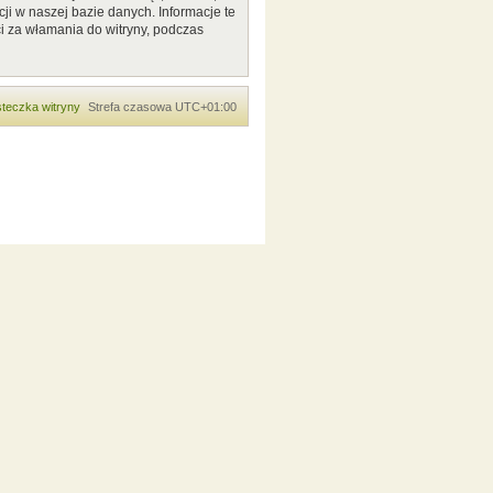
ji w naszej bazie danych. Informacje te
i za włamania do witryny, podczas
teczka witryny
Strefa czasowa
UTC+01:00