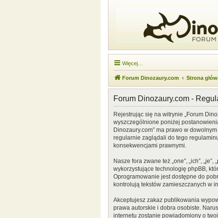
Więcej…
Forum Dinozaury.com
Strona głó
Forum Dinozaury.com - Regu
Rejestrując się na witrynie „Forum Dino
wyszczególnione poniżej postanowienia. 
Dinozaury.com” ma prawo w dowolnym cz
regularnie zaglądali do tego regulamin
konsekwencjami prawnymi.
Nasze fora zwane też „one”, „ich”, „je
wykorzystujące technologię phpBB, która
Oprogramowanie jest dostępne do pobr
kontrolują tekstów zamieszczanych w i
Akceptujesz zakaz publikowania wypow
prawa autorskie i dobra osobiste. Naru
internetu zostanie powiadomiony o two