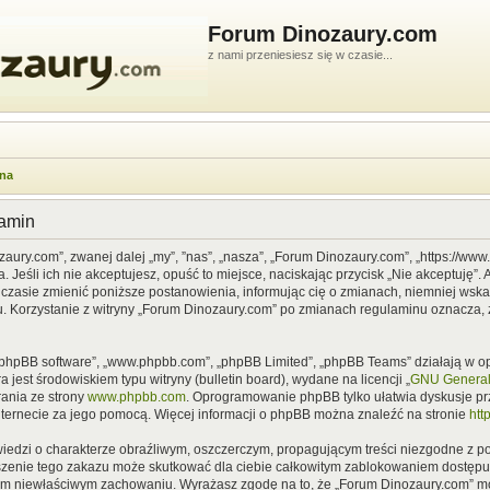
Forum Dinozaury.com
z nami przeniesiesz się w czasie...
wna
lamin
zaury.com”, zwanej dalej „my”, ”nas”, „nasza”, „Forum Dinozaury.com”, „https://ww
Jeśli ich nie akceptujesz, opuść to miejsce, naciskając przycisk „Nie akceptuję”. 
asie zmienić poniższe postanowienia, informując cię o zmianach, niemniej wska
u. Korzystanie z witryny „Forum Dinozaury.com” po zmianach regulaminu oznacza, 
”, „phpBB software”, „www.phpbb.com”, „phpBB Limited”, „phpBB Teams” działają w
 jest środowiskiem typu witryny (bulletin board), wydane na licencji „
GNU General 
ania ze strony
www.phpbb.com
. Oprogramowanie phpBB tylko ułatwia dyskusje prze
nternecie za jego pomocą. Więcej informacji o phpBB można znaleźć na stronie
htt
iedzi o charakterze obraźliwym, oszczerczym, propagującym treści niezgodne z 
szenie tego zakazu może skutkować dla ciebie całkowitym zablokowaniem dostępu d
im niewłaściwym zachowaniu. Wyrażasz zgodę na to, że „Forum Dinozaury.com” mo