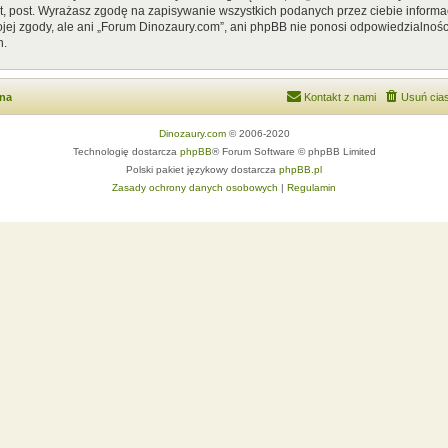
, post. Wyrażasz zgodę na zapisywanie wszystkich podanych przez ciebie informac
ej zgody, ale ani „Forum Dinozaury.com”, ani phpBB nie ponosi odpowiedzialnośc
h.
wna
Kontakt z nami
Usuń cias
Dinozaury.com
© 2006-2020
Technologię dostarcza
phpBB
® Forum Software © phpBB Limited
Polski pakiet językowy dostarcza
phpBB.pl
Zasady ochrony danych osobowych
|
Regulamin