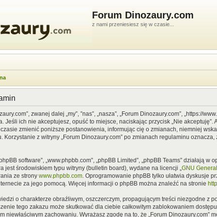
Forum Dinozaury.com
z nami przeniesiesz się w czasie...
wna
lamin
zaury.com”, zwanej dalej „my”, ”nas”, „nasza”, „Forum Dinozaury.com”, „https://ww
Jeśli ich nie akceptujesz, opuść to miejsce, naciskając przycisk „Nie akceptuję”. 
asie zmienić poniższe postanowienia, informując cię o zmianach, niemniej wska
u. Korzystanie z witryny „Forum Dinozaury.com” po zmianach regulaminu oznacza, 
”, „phpBB software”, „www.phpbb.com”, „phpBB Limited”, „phpBB Teams” działają w
 jest środowiskiem typu witryny (bulletin board), wydane na licencji „
GNU General 
ania ze strony
www.phpbb.com
. Oprogramowanie phpBB tylko ułatwia dyskusje prze
nternecie za jego pomocą. Więcej informacji o phpBB można znaleźć na stronie
htt
iedzi o charakterze obraźliwym, oszczerczym, propagującym treści niezgodne z 
szenie tego zakazu może skutkować dla ciebie całkowitym zablokowaniem dostępu d
im niewłaściwym zachowaniu. Wyrażasz zgodę na to, że „Forum Dinozaury.com” mo