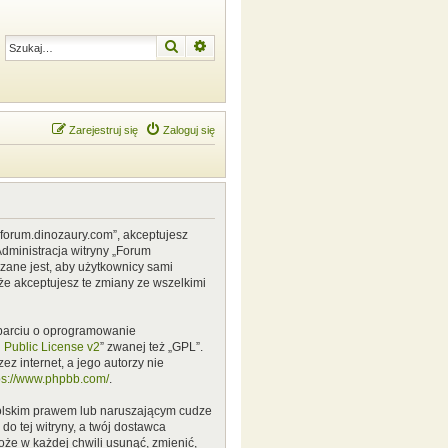
Szukaj
Wyszukiwanie zaawansowane
Zarejestruj się
Zaloguj się
w.forum.dinozaury.com”, akceptujesz
Administracja witryny „Forum
zane jest, aby użytkownicy sami
że akceptujesz te zmiany ze wszelkimi
 oparciu o oprogramowanie
Public License v2
” zwanej też „GPL”.
z internet, a jego autorzy nie
ps://www.phpbb.com/
.
polskim prawem lub naruszającym cudze
o tej witryny, a twój dostawca
że w każdej chwili usunąć, zmienić,