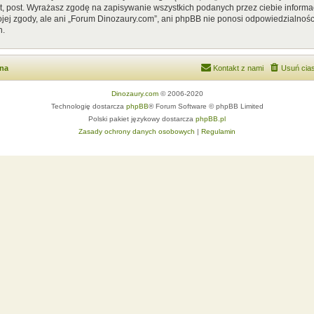
, post. Wyrażasz zgodę na zapisywanie wszystkich podanych przez ciebie informac
ej zgody, ale ani „Forum Dinozaury.com”, ani phpBB nie ponosi odpowiedzialnośc
h.
wna
Kontakt z nami
Usuń cias
Dinozaury.com
© 2006-2020
Technologię dostarcza
phpBB
® Forum Software © phpBB Limited
Polski pakiet językowy dostarcza
phpBB.pl
Zasady ochrony danych osobowych
|
Regulamin