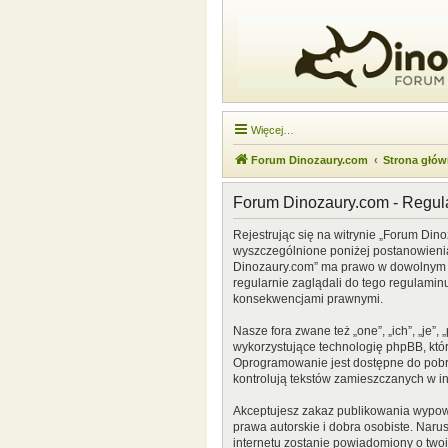
Więcej…
Forum Dinozaury.com
Strona głó
Forum Dinozaury.com - Regu
Rejestrując się na witrynie „Forum Dino
wyszczególnione poniżej postanowienia. 
Dinozaury.com” ma prawo w dowolnym cz
regularnie zaglądali do tego regulamin
konsekwencjami prawnymi.
Nasze fora zwane też „one”, „ich”, „je
wykorzystujące technologię phpBB, która
Oprogramowanie jest dostępne do pobr
kontrolują tekstów zamieszczanych w i
Akceptujesz zakaz publikowania wypow
prawa autorskie i dobra osobiste. Naru
internetu zostanie powiadomiony o two