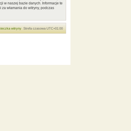
ji w naszej bazie danych. Informacje te
i za włamania do witryny, podczas
teczka witryny
Strefa czasowa
UTC+01:00