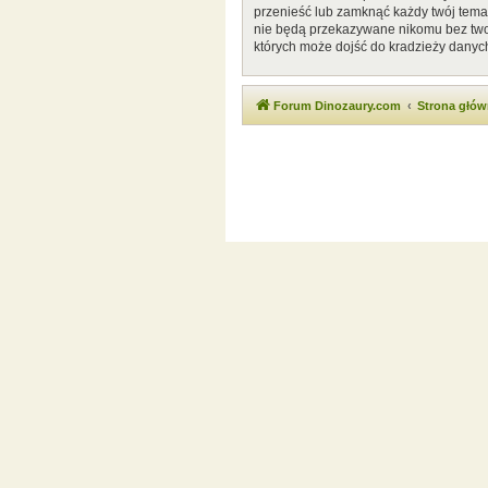
przenieść lub zamknąć każdy twój temat
nie będą przekazywane nikomu bez twoj
których może dojść do kradzieży danyc
Forum Dinozaury.com
Strona głó