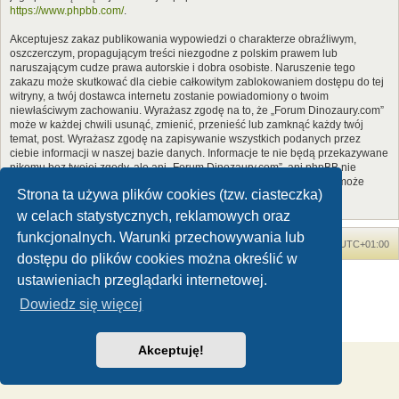
https://www.phpbb.com/
.
Akceptujesz zakaz publikowania wypowiedzi o charakterze obraźliwym,
oszczerczym, propagującym treści niezgodne z polskim prawem lub
naruszającym cudze prawa autorskie i dobra osobiste. Naruszenie tego
zakazu może skutkować dla ciebie całkowitym zablokowaniem dostępu do tej
witryny, a twój dostawca internetu zostanie powiadomiony o twoim
niewłaściwym zachowaniu. Wyrażasz zgodę na to, że „Forum Dinozaury.com”
może w każdej chwili usunąć, zmienić, przenieść lub zamknąć każdy twój
temat, post. Wyrażasz zgodę na zapisywanie wszystkich podanych przez
ciebie informacji w naszej bazie danych. Informacje te nie będą przekazywane
nikomu bez twojej zgody, ale ani „Forum Dinozaury.com”, ani phpBB nie
ponosi odpowiedzialności za włamania do witryny, podczas których może
Strona ta używa plików cookies (tzw. ciasteczka)
dojść do kradzieży danych.
w celach statystycznych, reklamowych oraz
funkcjonalnych. Warunki przechowywania lub
Forum Dinozaury.com
Strona główna
Strefa czasowa
UTC+01:00
dostępu do plików cookies można określić w
Dinozaury.com
© 2006-2020
ustawieniach przeglądarki internetowej.
Technologię dostarcza
phpBB
® Forum Software © phpBB Limited
Dowiedz się więcej
Polski pakiet językowy dostarcza
phpBB.pl
Zasady ochrony danych osobowych
|
Regulamin
Akceptuję!