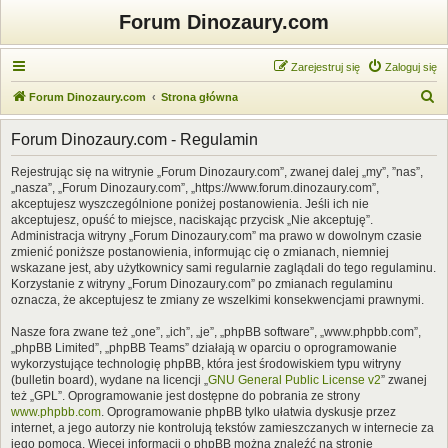
Forum Dinozaury.com
Zarejestruj się
Zaloguj się
S
Forum Dinozaury.com
Strona główna
z
Forum Dinozaury.com - Regulamin
u
k
Rejestrując się na witrynie „Forum Dinozaury.com”, zwanej dalej „my”, ”nas”,
„nasza”, „Forum Dinozaury.com”, „https://www.forum.dinozaury.com”,
a
akceptujesz wyszczególnione poniżej postanowienia. Jeśli ich nie
j
akceptujesz, opuść to miejsce, naciskając przycisk „Nie akceptuję”.
Administracja witryny „Forum Dinozaury.com” ma prawo w dowolnym czasie
zmienić poniższe postanowienia, informując cię o zmianach, niemniej
wskazane jest, aby użytkownicy sami regularnie zaglądali do tego regulaminu.
Korzystanie z witryny „Forum Dinozaury.com” po zmianach regulaminu
oznacza, że akceptujesz te zmiany ze wszelkimi konsekwencjami prawnymi.
Nasze fora zwane też „one”, „ich”, „je”, „phpBB software”, „www.phpbb.com”,
„phpBB Limited”, „phpBB Teams” działają w oparciu o oprogramowanie
wykorzystujące technologię phpBB, która jest środowiskiem typu witryny
(bulletin board), wydane na licencji „
GNU General Public License v2
” zwanej
też „GPL”. Oprogramowanie jest dostępne do pobrania ze strony
www.phpbb.com
. Oprogramowanie phpBB tylko ułatwia dyskusje przez
internet, a jego autorzy nie kontrolują tekstów zamieszczanych w internecie za
jego pomocą. Więcej informacji o phpBB można znaleźć na stronie