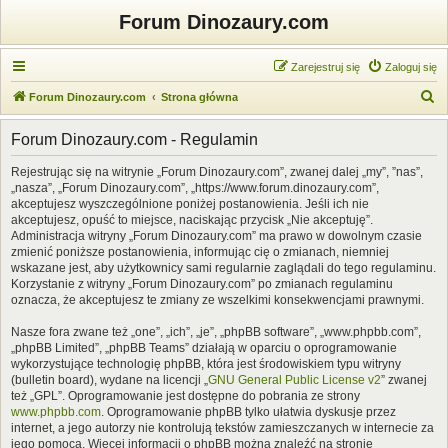
Forum Dinozaury.com
Zarejestruj się
Zaloguj się
S
Forum Dinozaury.com
Strona główna
z
Forum Dinozaury.com - Regulamin
u
k
Rejestrując się na witrynie „Forum Dinozaury.com”, zwanej dalej „my”, ”nas”,
„nasza”, „Forum Dinozaury.com”, „https://www.forum.dinozaury.com”,
a
akceptujesz wyszczególnione poniżej postanowienia. Jeśli ich nie
j
akceptujesz, opuść to miejsce, naciskając przycisk „Nie akceptuję”.
Administracja witryny „Forum Dinozaury.com” ma prawo w dowolnym czasie
zmienić poniższe postanowienia, informując cię o zmianach, niemniej
wskazane jest, aby użytkownicy sami regularnie zaglądali do tego regulaminu.
Korzystanie z witryny „Forum Dinozaury.com” po zmianach regulaminu
oznacza, że akceptujesz te zmiany ze wszelkimi konsekwencjami prawnymi.
Nasze fora zwane też „one”, „ich”, „je”, „phpBB software”, „www.phpbb.com”,
„phpBB Limited”, „phpBB Teams” działają w oparciu o oprogramowanie
wykorzystujące technologię phpBB, która jest środowiskiem typu witryny
(bulletin board), wydane na licencji „
GNU General Public License v2
” zwanej
też „GPL”. Oprogramowanie jest dostępne do pobrania ze strony
www.phpbb.com
. Oprogramowanie phpBB tylko ułatwia dyskusje przez
internet, a jego autorzy nie kontrolują tekstów zamieszczanych w internecie za
jego pomocą. Więcej informacji o phpBB można znaleźć na stronie