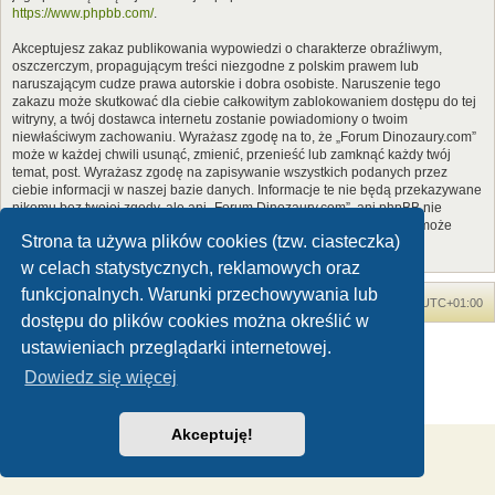
https://www.phpbb.com/
.
Akceptujesz zakaz publikowania wypowiedzi o charakterze obraźliwym,
oszczerczym, propagującym treści niezgodne z polskim prawem lub
naruszającym cudze prawa autorskie i dobra osobiste. Naruszenie tego
zakazu może skutkować dla ciebie całkowitym zablokowaniem dostępu do tej
witryny, a twój dostawca internetu zostanie powiadomiony o twoim
niewłaściwym zachowaniu. Wyrażasz zgodę na to, że „Forum Dinozaury.com”
może w każdej chwili usunąć, zmienić, przenieść lub zamknąć każdy twój
temat, post. Wyrażasz zgodę na zapisywanie wszystkich podanych przez
ciebie informacji w naszej bazie danych. Informacje te nie będą przekazywane
nikomu bez twojej zgody, ale ani „Forum Dinozaury.com”, ani phpBB nie
ponosi odpowiedzialności za włamania do witryny, podczas których może
Strona ta używa plików cookies (tzw. ciasteczka)
dojść do kradzieży danych.
w celach statystycznych, reklamowych oraz
funkcjonalnych. Warunki przechowywania lub
Forum Dinozaury.com
Strona główna
Strefa czasowa
UTC+01:00
dostępu do plików cookies można określić w
Dinozaury.com
© 2006-2020
ustawieniach przeglądarki internetowej.
Technologię dostarcza
phpBB
® Forum Software © phpBB Limited
Dowiedz się więcej
Polski pakiet językowy dostarcza
phpBB.pl
Zasady ochrony danych osobowych
|
Regulamin
Akceptuję!