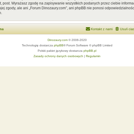
, post. Wyrażasz zgodę na zapisywanie wszystkich podanych przez ciebie informac
ej zgody, ale ani „Forum Dinozaury.com”, ani phpBB nie ponosi odpowiedzialnośc
h.
wna
Kontakt z nami
Usuń cias
Dinozaury.com
© 2006-2020
Technologię dostarcza
phpBB
® Forum Software © phpBB Limited
Polski pakiet językowy dostarcza
phpBB.pl
Zasady ochrony danych osobowych
|
Regulamin