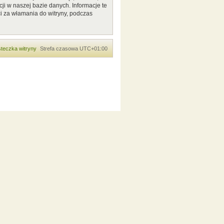
ji w naszej bazie danych. Informacje te
i za włamania do witryny, podczas
teczka witryny
Strefa czasowa
UTC+01:00