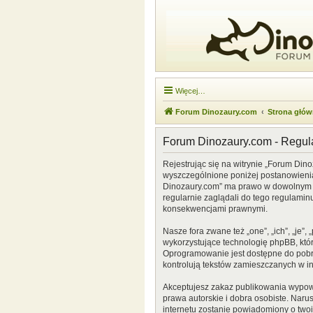
Więcej…
Forum Dinozaury.com
Strona głó
Forum Dinozaury.com - Regu
Rejestrując się na witrynie „Forum Dino
wyszczególnione poniżej postanowienia. 
Dinozaury.com” ma prawo w dowolnym cz
regularnie zaglądali do tego regulamin
konsekwencjami prawnymi.
Nasze fora zwane też „one”, „ich”, „je
wykorzystujące technologię phpBB, która
Oprogramowanie jest dostępne do pobr
kontrolują tekstów zamieszczanych w i
Akceptujesz zakaz publikowania wypow
prawa autorskie i dobra osobiste. Naru
internetu zostanie powiadomiony o two