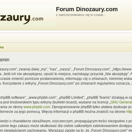
Forum Dinozaury.com
z nami przeniesiesz się w czasie...
wna
lamin
zaury.com”, zwanej dalej „my”, ”nas”, „nasza”, „Forum Dinozaury.com”, „https://ww
Jeśli ich nie akceptujesz, opuść to miejsce, naciskając przycisk „Nie akceptuję”. 
asie zmienić poniższe postanowienia, informując cię o zmianach, niemniej wska
u. Korzystanie z witryny „Forum Dinozaury.com” po zmianach regulaminu oznacza, 
”, „phpBB software”, „www.phpbb.com”, „phpBB Limited”, „phpBB Teams” działają w
 jest środowiskiem typu witryny (bulletin board), wydane na licencji „
GNU General 
ania ze strony
www.phpbb.com
. Oprogramowanie phpBB tylko ułatwia dyskusje prze
nternecie za jego pomocą. Więcej informacji o phpBB można znaleźć na stronie
htt
iedzi o charakterze obraźliwym, oszczerczym, propagującym treści niezgodne z 
szenie tego zakazu może skutkować dla ciebie całkowitym zablokowaniem dostępu d
im niewłaściwym zachowaniu. Wyrażasz zgodę na to, że „Forum Dinozaury.com” mo