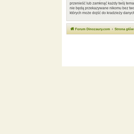
przenieść lub zamknąć każdy twój temat
nie będą przekazywane nikomu bez twoj
których może dojść do kradzieży danyc
Forum Dinozaury.com
Strona głó