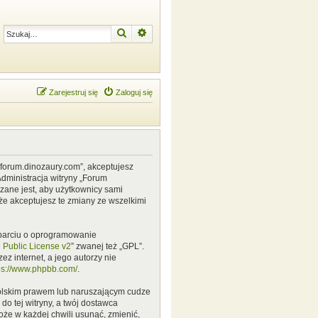
Szukaj
Wyszukiwanie zaawansowane
Zarejestruj się
Zaloguj się
w.forum.dinozaury.com”, akceptujesz
Administracja witryny „Forum
zane jest, aby użytkownicy sami
że akceptujesz te zmiany ze wszelkimi
 oparciu o oprogramowanie
Public License v2
” zwanej też „GPL”.
z internet, a jego autorzy nie
ps://www.phpbb.com/
.
polskim prawem lub naruszającym cudze
o tej witryny, a twój dostawca
że w każdej chwili usunąć, zmienić,